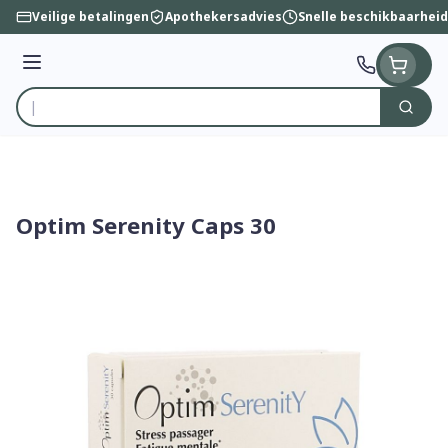
Ga naar de inhoud
Veilige betalingen
Apothekersadvies
Snelle beschikbaarheid
Menu
Zoek
Product, merk, categorie...
Optim Serenity Caps 30