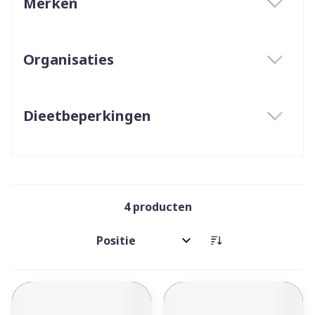
Merken
filter
Organisaties
filter
Dieetbeperkingen
filter
4
producten
Sorteer op: