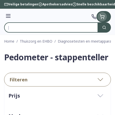
Ga naar de inhoud
Veilige betalingen
Apothekersadvies
Snelle beschikbaarheid
Menu
Zoek
Product, merk, categorie...
Home
/
Thuiszorg en EHBO
/
Diagnosetesten en meetapparatu
Pedometer - stappenteller
Filteren
Doorgaan naar productlijst
Prijs
filter