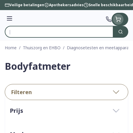
Ga naar de inhoud
Veilige betalingen
Apothekersadvies
Snelle beschikbaarheid
Menu
Zoek
Product, merk, categorie...
Home
/
Thuiszorg en EHBO
/
Diagnosetesten en meetapparatu
Bodyfatmeter
Filteren
Doorgaan naar productlijst
Prijs
filter