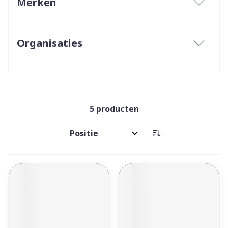
Merken
filter
Organisaties
filter
5
producten
Sorteer op: