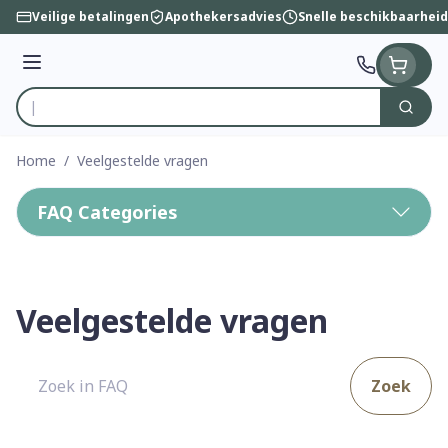
Ga naar de inhoud
Veilige betalingen
Apothekersadvies
Snelle beschikbaarheid
Menu
Zoek
Product, merk, categorie...
Home
/
Veelgestelde vragen
FAQ Categories
Veelgestelde vragen
Zoek
Zoek