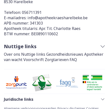
8530
Harelbeke
Telefoon:
056711391
E-mailadres:
info@
apotheekraesharelbeke.be
APB nummer:
341303
Apotheek titularis:
Apr. Tit. Charlotte Raes
BTW nummer:
BE0890110602
Nuttige links
Over ons
Nuttige links
Gezondheidsnieuws
Apotheker
van wacht
Voorschrift
Zorgtarieven
FAQ
Juridische links
Algemene verkoopsvoorwaarden
Privacy disclaimer
Cookies