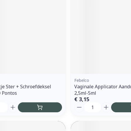
ddelen
Haar
orging
Supplementen
Insectenw
middelen
n
Mondmaskers
issen
 -
uid
d
Febelco
je Ster + Schroefdeksel
Vaginale Applicator Aand
Zelfbruiner
Scheren
0 Pontos
2,5ml-5ml
€ 3,15
Aantal