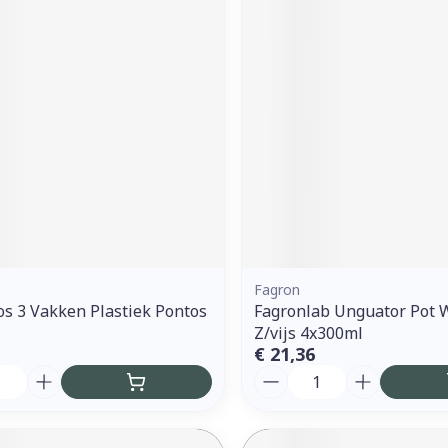
Fagron
os 3 Vakken Plastiek Pontos
Fagronlab Unguator Pot 
Z/vijs 4x300ml
€ 21,36
Aantal