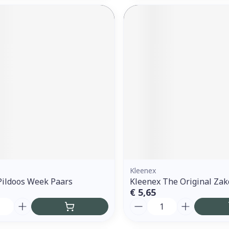
Kleenex
Pildoos Week Paars
Kleenex The Original Za
€ 5,65
Aantal