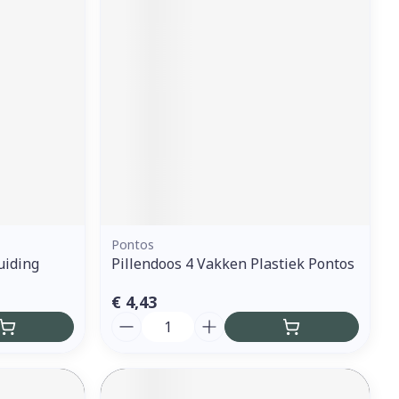
erende
Parfums en
geurproducten
Pontos
uiding
Pillendoos 4 Vakken Plastiek Pontos
CBD
€ 4,43
Aantal