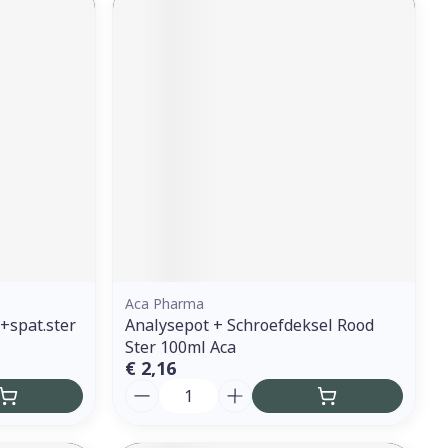
Aca Pharma
+spat.ster
Analysepot + Schroefdeksel Rood
Ster 100ml Aca
€ 2,16
Aantal