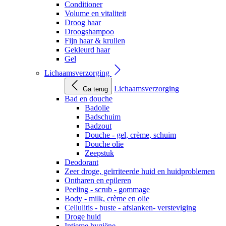
Conditioner
Volume en vitaliteit
Droog haar
Droogshampoo
Fijn haar & krullen
Gekleurd haar
Gel
Lichaamsverzorging
Lichaamsverzorging
Ga terug
Bad en douche
Badolie
Badschuim
Badzout
Douche - gel, crème, schuim
Douche olie
Zeepstuk
Deodorant
Zeer droge, geïrriteerde huid en huidproblemen
Ontharen en epileren
Peeling - scrub - gommage
Body - milk, crème en olie
Cellulitis - buste - afslanken- versteviging
Droge huid
Intieme hygiëne