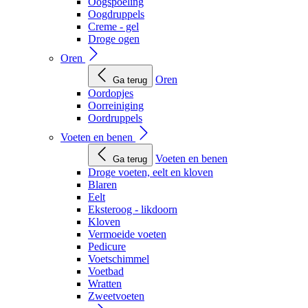
Oogspoeling
Oogdruppels
Creme - gel
Droge ogen
Oren
Oren
Ga terug
Oordopjes
Oorreiniging
Oordruppels
Voeten en benen
Voeten en benen
Ga terug
Droge voeten, eelt en kloven
Blaren
Eelt
Eksteroog - likdoorn
Kloven
Vermoeide voeten
Pedicure
Voetschimmel
Voetbad
Wratten
Zweetvoeten