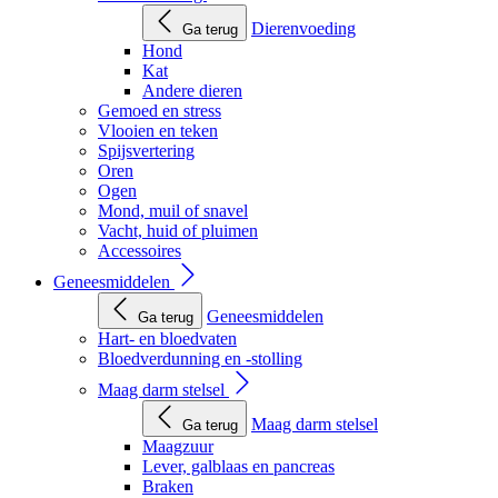
Dierenvoeding
Ga terug
Hond
Kat
Andere dieren
Gemoed en stress
Vlooien en teken
Spijsvertering
Oren
Ogen
Mond, muil of snavel
Vacht, huid of pluimen
Accessoires
Geneesmiddelen
Geneesmiddelen
Ga terug
Hart- en bloedvaten
Bloedverdunning en -stolling
Maag darm stelsel
Maag darm stelsel
Ga terug
Maagzuur
Lever, galblaas en pancreas
Braken