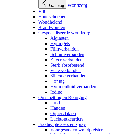
Wondzorg
Ga terug
Vilt
Handschoenen
Wondhelend
Brandwonden
Gespecialiseerde wondzorg
Alginaten
Hydrogels
Filmverbanden
Schuimverbanden
Zilver verbanden
Sterk absorberend
Vette verbanden
Silicone verbanden
Honing
Hydrocolloïd verbanden
Iodine
Ontsmetting en Reiniging
Huid
Handen
Oppervlakten
Luchtontgeurders
Fixatie, pleisters en spray
Voorgesneden wondpleisters