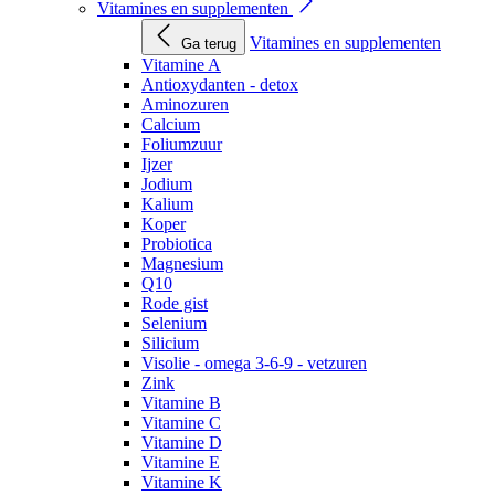
Vitamines en supplementen
Vitamines en supplementen
Ga terug
Vitamine A
Antioxydanten - detox
Aminozuren
Calcium
Foliumzuur
Ijzer
Jodium
Kalium
Koper
Probiotica
Magnesium
Q10
Rode gist
Selenium
Silicium
Visolie - omega 3-6-9 - vetzuren
Zink
Vitamine B
Vitamine C
Vitamine D
Vitamine E
Vitamine K