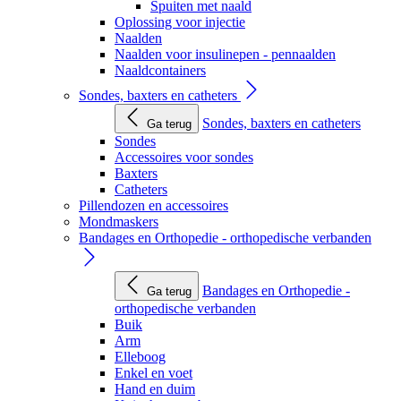
Spuiten met naald
Oplossing voor injectie
Naalden
Naalden voor insulinepen - pennaalden
Naaldcontainers
Sondes, baxters en catheters
Sondes, baxters en catheters
Ga terug
Sondes
Accessoires voor sondes
Baxters
Catheters
Pillendozen en accessoires
Mondmaskers
Bandages en Orthopedie - orthopedische verbanden
Bandages en Orthopedie -
Ga terug
orthopedische verbanden
Buik
Arm
Elleboog
Enkel en voet
Hand en duim