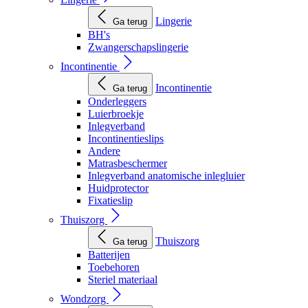
Lingerie
Ga terug
BH's
Zwangerschapslingerie
Incontinentie
Incontinentie
Ga terug
Onderleggers
Luierbroekje
Inlegverband
Incontinentieslips
Andere
Matrasbeschermer
Inlegverband anatomische inlegluier
Huidprotector
Fixatieslip
Thuiszorg
Thuiszorg
Ga terug
Batterijen
Toebehoren
Steriel materiaal
Wondzorg