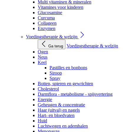
Multi vitaminen & mineralen
Vitamines voor kinderen
Glucosamine
Curcuma
Collageen
Enzymen
Voedingstherapie & welzijn
Voedingstherapie & welzijn
Ga terug
Ogen
Neus
Keel
Pastilles en bonbons
Siroop
Spray
Botten, spieren en gewrichten
Cholesterol
Darmflora - metabolisme - spijsvertering
Energie
Geheugen & concentratie
Haar (uitval) en nagels
Hart- en bloedvaten
Huid
Luchtwegen en ademhalen
Menopauze