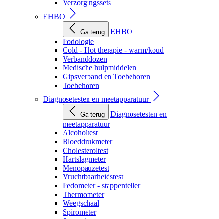
Verzorgingssets
EHBO
EHBO
Ga terug
Podologie
Cold - Hot therapie - warm/koud
Verbanddozen
Medische hulpmiddelen
Gipsverband en Toebehoren
Toebehoren
Diagnosetesten en meetapparatuur
Diagnosetesten en
Ga terug
meetapparatuur
Alcoholtest
Bloeddrukmeter
Cholesteroltest
Hartslagmeter
Menopauzetest
Vruchtbaarheidstest
Pedometer - stappenteller
Thermometer
Weegschaal
Spirometer