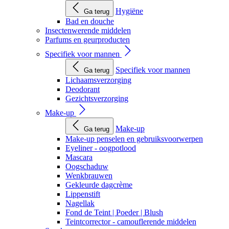
Hygiëne
Ga terug
Bad en douche
Insectenwerende middelen
Parfums en geurproducten
Specifiek voor mannen
Specifiek voor mannen
Ga terug
Lichaamsverzorging
Deodorant
Gezichtsverzorging
Make-up
Make-up
Ga terug
Make-up penselen en gebruiksvoorwerpen
Eyeliner - oogpotlood
Mascara
Oogschaduw
Wenkbrauwen
Gekleurde dagcrème
Lippenstift
Nagellak
Fond de Teint | Poeder | Blush
Teintcorrector - camouflerende middelen