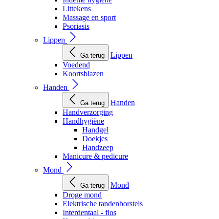
Littekens
Massage en sport
Psoriasis
Lippen
Lippen
Ga terug
Voedend
Koortsblazen
Handen
Handen
Ga terug
Handverzorging
Handhygiëne
Handgel
Doekjes
Handzeep
Manicure & pedicure
Mond
Mond
Ga terug
Droge mond
Elektrische tandenborstels
Interdentaal - flos