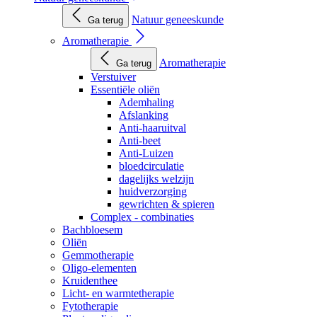
Natuur geneeskunde
Ga terug
Aromatherapie
Aromatherapie
Ga terug
Verstuiver
Essentiële oliën
Ademhaling
Afslanking
Anti-haaruitval
Anti-beet
Anti-Luizen
bloedcirculatie
dagelijks welzijn
huidverzorging
gewrichten & spieren
Complex - combinaties
Bachbloesem
Oliën
Gemmotherapie
Oligo-elementen
Kruidenthee
Licht- en warmtetherapie
Fytotherapie