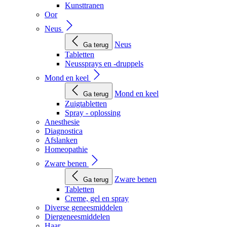
Kunsttranen
Oor
Neus
Neus
Ga terug
Tabletten
Neussprays en -druppels
Mond en keel
Mond en keel
Ga terug
Zuigtabletten
Spray - oplossing
Anesthesie
Diagnostica
Afslanken
Homeopathie
Zware benen
Zware benen
Ga terug
Tabletten
Creme, gel en spray
Diverse geneesmiddelen
Diergeneesmiddelen
Haar