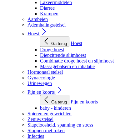
Laxeermiddelen
Diarree
Krampen
Aambeien
Ademhalingsstelsel
Hoest
Hoest
Ga terug
Droge hoest
Diepzittende slijmhoest
Combinatie droge hoest en slijmhoest
Massagebalsem en inhalatie
Hormonaal stelsel
Gynaecologie
Urinewegen
Pijn en koorts
Pijn en koorts
Ga terug
baby - kinderen
Spieren en gewrichten
Zenuwstelsel
Slapeloosheid, spanning en stress
Stoppen met roken
Infecties