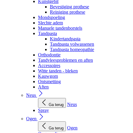
Kunstgebit
Bevestiging prothese
Reiniging prothese
Mondspoeling
Slechte adem
Manuele tandenborstels
Tandpasta
Kindertandpasta
Tandpasta volwassenen
Tandpasta homeopathie
Orthodontie
Tandvleesproblemen en aften
Accessoires
Witte tanden - bleken
Kauwgom
Ontsmetting
Aften
Neus
Neus
Ga terug
Spray
Ogen
Ogen
Ga terug