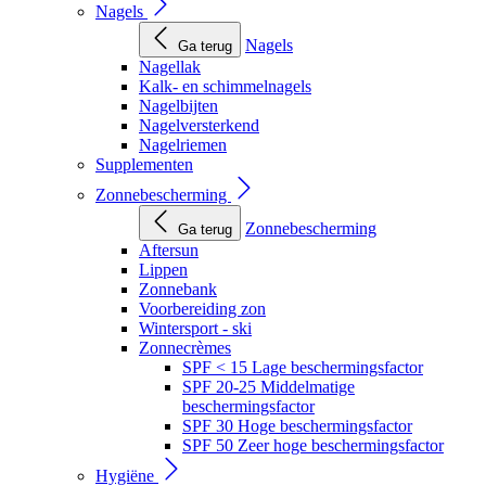
Nagels
Nagels
Ga terug
Nagellak
Kalk- en schimmelnagels
Nagelbijten
Nagelversterkend
Nagelriemen
Supplementen
Zonnebescherming
Zonnebescherming
Ga terug
Aftersun
Lippen
Zonnebank
Voorbereiding zon
Wintersport - ski
Zonnecrèmes
SPF < 15 Lage beschermingsfactor
SPF 20-25 Middelmatige
beschermingsfactor
SPF 30 Hoge beschermingsfactor
SPF 50 Zeer hoge beschermingsfactor
Hygiëne