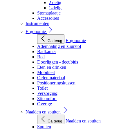
2 delig
1-delig
Stomaplaatje
Accessoires
Instrumenten
Ergonomie
Ergonomie
Ga terug
Ademhaling en zuurstof
Badkamer
Bed
Doorliggen - decubitis
Eten en drinken
Mobiliteit
Oefenmateriaal
Positioneringskussen
Toilet
Verzorging
Zitcomfort
Overige
Naalden en spuiten
Naalden en spuiten
Ga terug
Spuiten