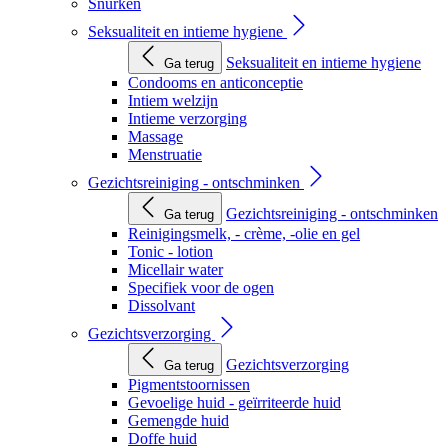
Snurken
Seksualiteit en intieme hygiene
Seksualiteit en intieme hygiene
Ga terug
Condooms en anticonceptie
Intiem welzijn
Intieme verzorging
Massage
Menstruatie
Gezichtsreiniging - ontschminken
Gezichtsreiniging - ontschminken
Ga terug
Reinigingsmelk, - crème, -olie en gel
Tonic - lotion
Micellair water
Specifiek voor de ogen
Dissolvant
Gezichtsverzorging
Gezichtsverzorging
Ga terug
Pigmentstoornissen
Gevoelige huid - geïrriteerde huid
Gemengde huid
Doffe huid