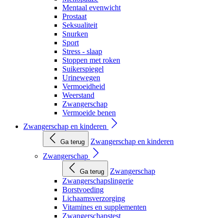
Mentaal evenwicht
Prostaat
Seksualiteit
Snurken
Sport
Stress - slaap
Stoppen met roken
Suikerspiegel
Urinewegen
Vermoeidheid
Weerstand
Zwangerschap
Vermoeide benen
Zwangerschap en kinderen
Zwangerschap en kinderen
Ga terug
Zwangerschap
Zwangerschap
Ga terug
Zwangerschapslingerie
Borstvoeding
Lichaamsverzorging
Vitamines en supplementen
Zwangerschapstest