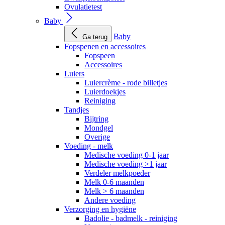
Ovulatietest
Baby
Baby
Ga terug
Fopspenen en accessoires
Fopspeen
Accessoires
Luiers
Luiercrème - rode billetjes
Luierdoekjes
Reiniging
Tandjes
Bijtring
Mondgel
Overige
Voeding - melk
Medische voeding 0-1 jaar
Medische voeding >1 jaar
Verdeler melkpoeder
Melk 0-6 maanden
Melk > 6 maanden
Andere voeding
Verzorging en hygiëne
Badolie - badmelk - reiniging