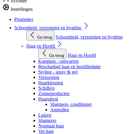
Account
Instellingen
Promoties
Schoonheid, verzorging en hygiëne
Schoonheid, verzorging en hygiëne
Ga terug
Haar en Hoofd
Haar en Hoofd
Ga terug
Kammen - ontwarren
Beschadigd haar en hoofdirritatie
Styling - spray & gel
Verzorging
Haarkleuring
Schilfers
Zonneproducten
Haaruitval
Shampoo, conditioner
Ampullen
Luizen
Shampoo
Normaal haar
Vet haar