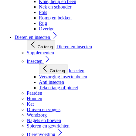
Knie, heup en been
Nek en schouder
Pols
Romp en bekken
Rug
Overige
Dieren en insecten
Dieren en insecten
Ga terug
Supplementen
Insecten
Insecten
Ga terug
Verzorging insectenbeten
Anti insecten
Teken tang of pincet
Paarden
Honden
Kat
Duiven en vogels
Wondzorg
Nagels en hoeven
Spieren en gewrichten
Dierenvoeding