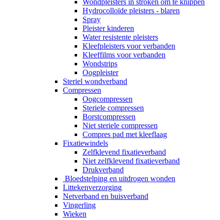
Wondpleisters in stroken om te knippen
Hydrocolloïde pleisters - blaren
Spray
Pleister kinderen
Water resistente pleisters
Kleefpleisters voor verbanden
Kleeffilms voor verbanden
Wondstrips
Oogpleister
Steriel wondverband
Compressen
Oogcompressen
Steriele compressen
Borstcompressen
Niet steriele compressen
Compres pad met kleeflaag
Fixatiewindels
Zelfklevend fixatieverband
Niet zelfklevend fixatieverband
Drukverband
Bloedstelping en uitdrogen wonden
Littekenverzorging
Netverband en buisverband
Vingerling
Wieken