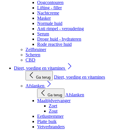
Oogcontouren
Lifting - filler
Nachtcreme
Masker
Normale huid
Anti rimpel - veroudering
Serum
Droge huid - hydrateren
Rode reactive huid
Zelfbruiner
Scheren
CBD
Dieet, voeding en vitamines
Dieet, voeding en vitamines
Ga terug
Afslanken
Afslanken
Ga terug
Maaltijdvervanger
Zoet
Zout
Eetlustremmer
Platte buik
Vetverbranders