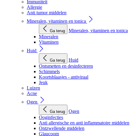
Immuniteit
Allergie
Anti tumor middelen
Mineralen, vitaminen en tonica
Mineralen, vitaminen en tonica
Ga terug
Mineralen
Vitaminen
Huid
Huid
Ga terug
Ontsmetten en desinfecteren
Schimmels
Koortsblaasjes - antiviraal
Jeuk
Luizen
Acne
Ogen
Ogen
Ga terug
Ooginfecties
Anti allergische en anti inflammatoire middelen
Ontzwellende middelen
Glaucoom