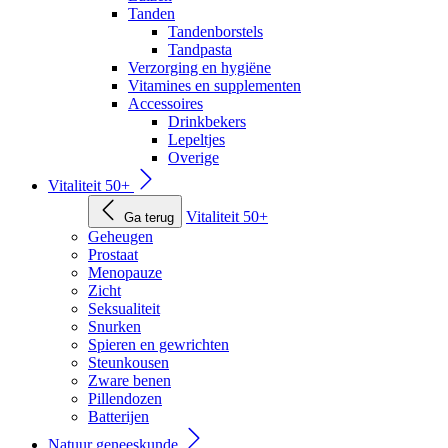
Tanden
Tandenborstels
Tandpasta
Verzorging en hygiëne
Vitamines en supplementen
Accessoires
Drinkbekers
Lepeltjes
Overige
Vitaliteit 50+
Vitaliteit 50+
Ga terug
Geheugen
Prostaat
Menopauze
Zicht
Seksualiteit
Snurken
Spieren en gewrichten
Steunkousen
Zware benen
Pillendozen
Batterijen
Natuur geneeskunde