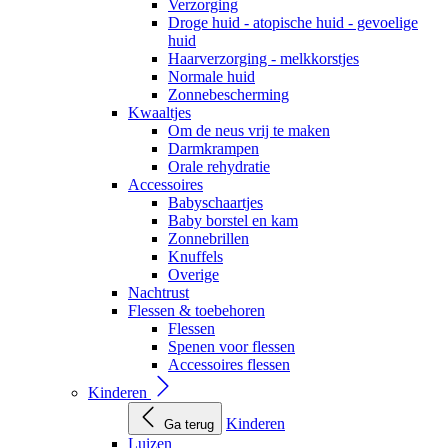
Verzorging
Droge huid - atopische huid - gevoelige
huid
Haarverzorging - melkkorstjes
Normale huid
Zonnebescherming
Kwaaltjes
Om de neus vrij te maken
Darmkrampen
Orale rehydratie
Accessoires
Babyschaartjes
Baby borstel en kam
Zonnebrillen
Knuffels
Overige
Nachtrust
Flessen & toebehoren
Flessen
Spenen voor flessen
Accessoires flessen
Kinderen
Kinderen
Ga terug
Luizen