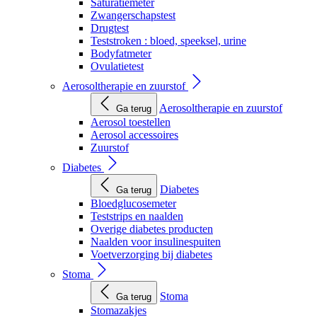
Saturatiemeter
Zwangerschapstest
Drugtest
Teststroken : bloed, speeksel, urine
Bodyfatmeter
Ovulatietest
Aerosoltherapie en zuurstof
Aerosoltherapie en zuurstof
Ga terug
Aerosol toestellen
Aerosol accessoires
Zuurstof
Diabetes
Diabetes
Ga terug
Bloedglucosemeter
Teststrips en naalden
Overige diabetes producten
Naalden voor insulinespuiten
Voetverzorging bij diabetes
Stoma
Stoma
Ga terug
Stomazakjes