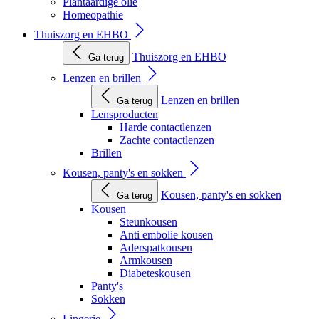
Plantaardige olie
Homeopathie
Thuiszorg en EHBO
Thuiszorg en EHBO
Ga terug
Lenzen en brillen
Lenzen en brillen
Ga terug
Lensproducten
Harde contactlenzen
Zachte contactlenzen
Brillen
Kousen, panty's en sokken
Kousen, panty's en sokken
Ga terug
Kousen
Steunkousen
Anti embolie kousen
Aderspatkousen
Armkousen
Diabeteskousen
Panty's
Sokken
Lingerie