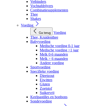
Vetbinders
Vochtafdrijvers
Combinatiesupplementen
Thee
Shakes
Voeding
Voeding
Ga terug
Thee, Kruidenthee
Babyvoeding
Medische voeding 0-1 jaar
Medische voeding >1 jaar
Melk 0-6 maanden
Melk > 6 maanden
Andere voeding
Sportvoeding
Specifieke voeding
Dieetzout
Eiwitten
Gluten
Zoetstof
Suikervrij
Keelpastilles en bonbons
Sondevoeding