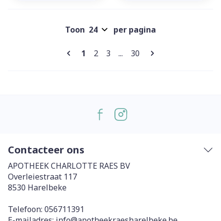
Toon
per pagina
Pagina's
U lees momenteel pagina
Pagina
Pagina
Pagina
1
2
3
...
30
Contacteer ons
APOTHEEK CHARLOTTE RAES BV
Overleiestraat 117
8530
Harelbeke
Telefoon:
056711391
E-mailadres:
info@
apotheekraesharelbeke.be