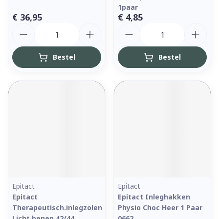
1paar
€ 36,95
€ 4,85
Aantal
Aantal
Bestel
Bestel
Epitact
Epitact
Epitact
Epitact Inleghakken
Therapeutisch.inlegzolen
Physio Choc Heer 1 Paar
Licht.benen 42/44
0662