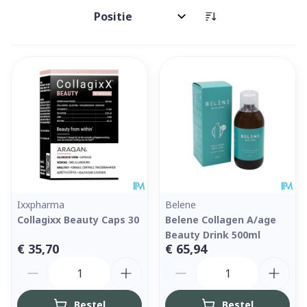
Sorteer op:
Ixxpharma
Belene
Collagixx Beauty Caps 30
Belene Collagen A/age
Beauty Drink 500ml
€ 35,70
€ 65,94
Aantal
Aantal
Bestel
Bestel