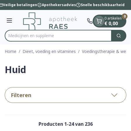
Dia 1 van 1
Ga naar de inhoud
Veilige betalingen
Apothekersadvies
Snelle beschikbaarheid
0
0 artikelen
Menu
€ 0,00
Me
Zoek
Product, merk, categorie...
Home
/
Dieet, voeding en vitamines
/
Voedingstherapie & welzi
Huid
Filteren
Producten
1
-
24
van
236