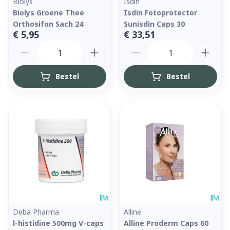
Biolys
Isdin
Biolys Groene Thee
Isdin Fotoprotector
Orthosifon Sach 24
Sunisdin Caps 30
€ 5,95
€ 33,51
Aantal
Aantal
Bestel
Bestel
Deba Pharma
Alline
l-histidine 500mg V-caps
Alline Proderm Caps 60