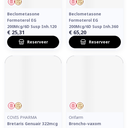
Geneesmiddel
Op voorschrift
Geneesmiddel
Op voorschrift
Beclometasone
Beclometasone
Formoterol EG
Formoterol EG
200Mcg/6D Susp Inh.120
200Mcg/6D Susp Inh.360
€ 25,31
€ 65,20
Reserveer
Reserveer
Geneesmiddel
Op voorschrift
Geneesmiddel
Op voorschrift
COVIS PHARMA
Orifarm
Bretaris Genuair 322mcg
Broncho-vaxom