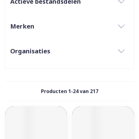
Actieve bestandsdelen
filter
Merken
filter
Organisaties
filter
Producten
1
-
24
van
217