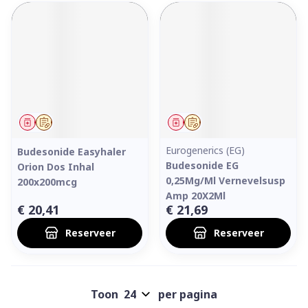
Geneesmiddel
Op voorschrift
Geneesmiddel
Op voorschrift
Eurogenerics (EG)
Budesonide Easyhaler
Budesonide EG
Orion Dos Inhal
0,25Mg/Ml Vernevelsusp
200x200mcg
Amp 20X2Ml
€ 20,41
€ 21,69
Reserveer
Reserveer
Toon
per pagina