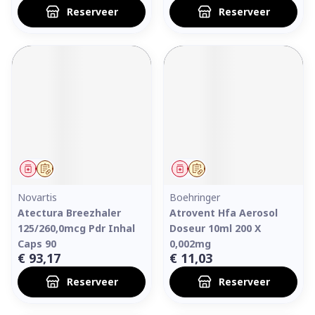
Reserveer
Reserveer
Geneesmiddel
Op voorschrift
Geneesmiddel
Op voorschrift
Novartis
Boehringer
Atectura Breezhaler
Atrovent Hfa Aerosol
125/260,0mcg Pdr Inhal
Doseur 10ml 200 X
Caps 90
0,002mg
€ 93,17
€ 11,03
Reserveer
Reserveer