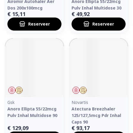
Airomir Autohaler Aer
Anoro Ellipta 55/22mcg
Dos 200x100mcg
Pulv Inhal Multidose 30
€ 15,11
€ 49,92
Reserveer
Reserveer
Geneesmiddel
Op voorschrift
Geneesmiddel
Op voorschrift
Gsk
Novartis
Anoro Ellipta 55/22mcg
Atectura Breezhaler
Pulv Inhal Multidose 90
125/127,5mcg Pdr Inhal
Caps 90
€ 129,09
€ 93,17