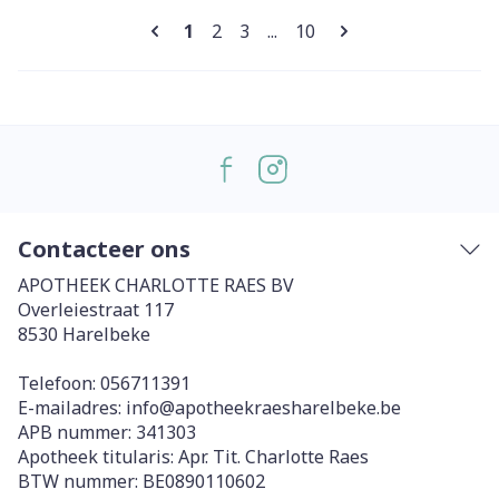
Pagina's
U lees momenteel pagina
Pagina
Pagina
Pagina
1
2
3
...
10
Contacteer ons
APOTHEEK CHARLOTTE RAES BV
Overleiestraat 117
8530
Harelbeke
Telefoon:
056711391
E-mailadres:
info@
apotheekraesharelbeke.be
APB nummer:
341303
Apotheek titularis:
Apr. Tit. Charlotte Raes
BTW nummer:
BE0890110602