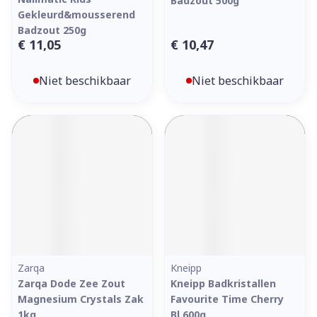
Badzout 500g
Gekleurd&mousserend
Badzout 250g
€ 11,05
€ 10,47
Niet beschikbaar
Niet beschikbaar
Zarqa
Kneipp
Zarqa Dode Zee Zout
Kneipp Badkristallen
Magnesium Crystals Zak
Favourite Time Cherry
1kg
Bl.600g