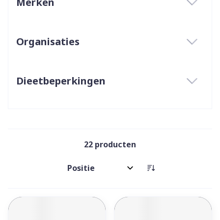
Merken
filter
Organisaties
filter
Dieetbeperkingen
filter
22
producten
Sorteer op: