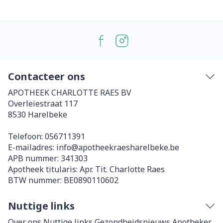
Contacteer ons
APOTHEEK CHARLOTTE RAES BV
Overleiestraat 117
8530
Harelbeke
Telefoon:
056711391
E-mailadres:
info@
apotheekraesharelbeke.be
APB nummer:
341303
Apotheek titularis:
Apr. Tit. Charlotte Raes
BTW nummer:
BE0890110602
Nuttige links
Over ons
Nuttige links
Gezondheidsnieuws
Apotheker