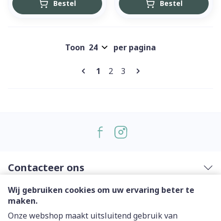
Bestel
Bestel
Toon
per pagina
Pagina's
U lees momenteel pagina
Pagina
Pagina
1
2
3
Contacteer ons
Wij gebruiken cookies om uw ervaring beter te
Nuttige links
maken.
Onze webshop maakt uitsluitend gebruik van