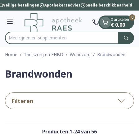
Dia 1 van 1
Ga naar de inhoud
Veilige betalingen
Apothekersadvies
Snelle beschikbaarheid
0
0 artikelen
Menu
€ 0,00
Medicijn
Zoek
Product, merk, categorie...
Home
/
Thuiszorg en EHBO
/
Wondzorg
/
Brandwonden
Brandwonden
Filteren
Producten
1
-
24
van
56