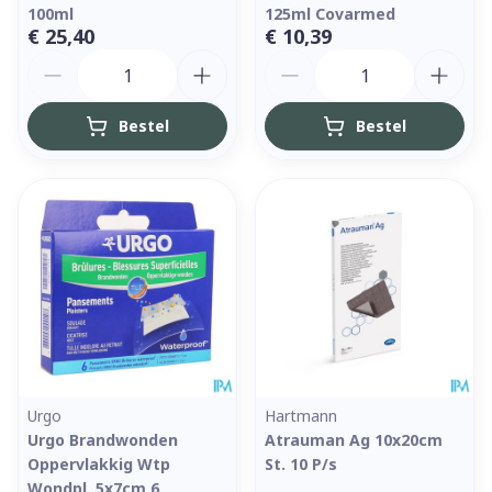
100ml
125ml Covarmed
€ 25,40
€ 10,39
Aantal
Aantal
Bestel
Bestel
Urgo
Hartmann
Urgo Brandwonden
Atrauman Ag 10x20cm
Oppervlakkig Wtp
St. 10 P/s
Wondpl. 5x7cm 6