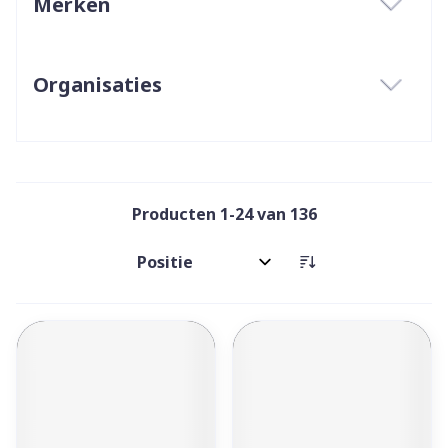
Merken
filter
Organisaties
filter
Producten
1
-
24
van
136
Sorteer op: