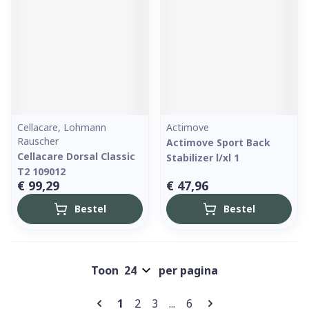
Cellacare, Lohmann
Actimove
Rauscher
Actimove Sport Back
Cellacare Dorsal Classic
Stabilizer l/xl 1
T2 109012
€ 99,29
€ 47,96
Bestel
Bestel
Toon
per pagina
Pagina's
U lees momenteel pagina
Pagina
Pagina
Pagina
1
2
3
...
6