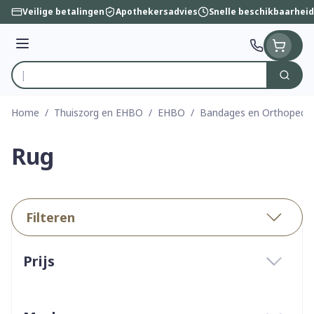
Ga naar de inhoud
Veilige betalingen
Apothekersadvies
Snelle beschikbaarheid
Menu
Zoek
Product, merk, categorie...
Home
/
Thuiszorg en EHBO
/
EHBO
/
Bandages en Orthopedie
Rug
Filteren
Doorgaan naar productlijst
Prijs
filter