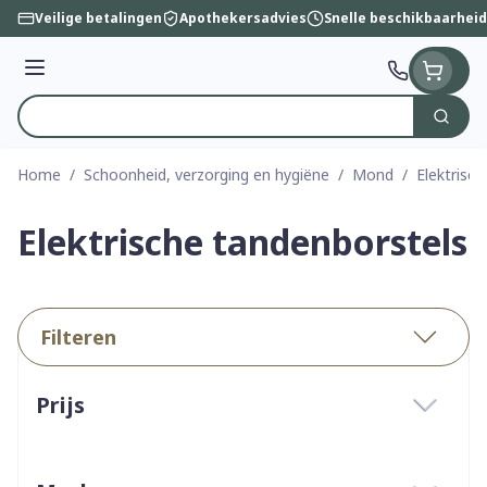
Ga naar de inhoud
Veilige betalingen
Apothekersadvies
Snelle beschikbaarheid
Menu
Zoek
Product, merk, categorie...
Home
/
Schoonheid, verzorging en hygiëne
/
Mond
/
Elektrisc
Elektrische tandenborstels
Filteren
Doorgaan naar productlijst
Prijs
filter