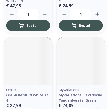
White 4 Nf
4
€ 47,98
€ 24,99
Aantal
Aantal
Bestel
Bestel
Oral B
Myvariations
Oral-b Refill 3d White Xf
Myvariations Elektrische
4
Tandenborstel Green
€ 27,99
€ 74,89