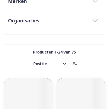
Merken
filter
Organisaties
filter
Producten
1
-
24
van
75
Sorteer op: