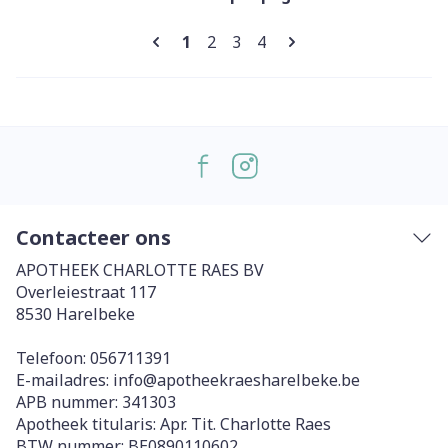
Pagina's
U lees momenteel pagina
Pagina
Pagina
Pagina
1
2
3
4
Contacteer ons
APOTHEEK CHARLOTTE RAES BV
Overleiestraat 117
8530
Harelbeke
Telefoon:
056711391
E-mailadres:
info@
apotheekraesharelbeke.be
APB nummer:
341303
Apotheek titularis:
Apr. Tit. Charlotte Raes
BTW nummer:
BE0890110602