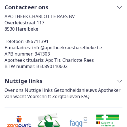
Contacteer ons
APOTHEEK CHARLOTTE RAES BV
Overleiestraat 117
8530
Harelbeke
Telefoon:
056711391
E-mailadres:
info@
apotheekraesharelbeke.be
APB nummer:
341303
Apotheek titularis:
Apr. Tit. Charlotte Raes
BTW nummer:
BE0890110602
Nuttige links
Over ons
Nuttige links
Gezondheidsnieuws
Apotheker
van wacht
Voorschrift
Zorgtarieven
FAQ