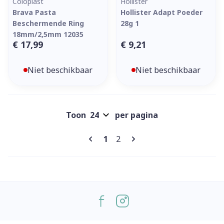
Coloplast
Hollister
Brava Pasta
Hollister Adapt Poeder
Beschermende Ring
28g 1
18mm/2,5mm 12035
€ 17,99
€ 9,21
Niet beschikbaar
Niet beschikbaar
Toon
per pagina
Pagina's
U lees momenteel pagina
Pagina
1
2