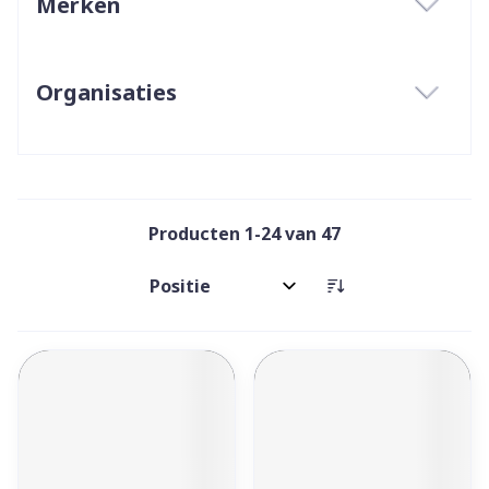
Merken
filter
Organisaties
filter
Producten
1
-
24
van
47
Sorteer op: