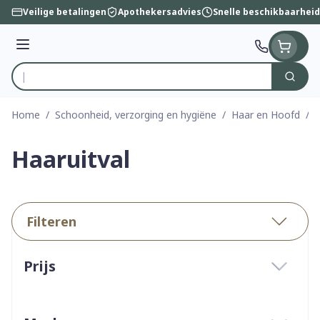
Ga naar de inhoud
Veilige betalingen
Apothekersadvies
Snelle beschikbaarheid
Menu
Zoek
Product, merk, categorie...
Home
/
Schoonheid, verzorging en hygiëne
/
Haar en Hoofd
/
H
Haaruitval
Filteren
Doorgaan naar productlijst
Prijs
filter