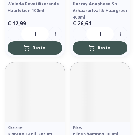
Weleda Revatiliserende
Ducray Anaphase Sh
Haarlotion 100ml
A/haaruitval & Haargroei
400ml
€ 12,99
€ 26,64
Aantal
Aantal
Bestel
Bestel
Klorane
Pilos
Klorane Capil. Serum
Pilos Shampoo 100ml