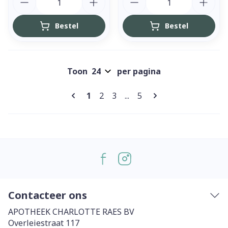
Bestel
Bestel
Toon
per pagina
Pagina's
U lees momenteel pagina
Pagina
Pagina
Pagina
1
2
3
...
5
Contacteer ons
APOTHEEK CHARLOTTE RAES BV
Overleiestraat 117