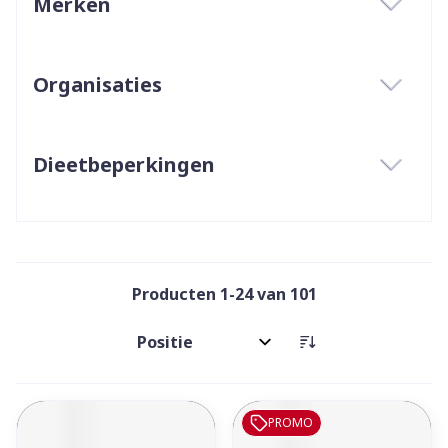
Merken
filter
Organisaties
filter
Dieetbeperkingen
filter
Producten
1
-
24
van
101
Sorteer op:
PROMO