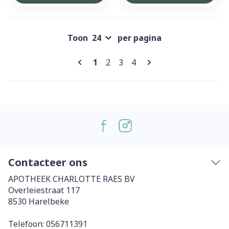
Toon
per pagina
Pagina's
U lees momenteel pagina
Pagina
Pagina
Pagina
1
2
3
4
Contacteer ons
APOTHEEK CHARLOTTE RAES BV
Overleiestraat 117
8530
Harelbeke
Telefoon:
056711391