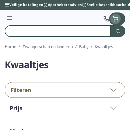
Ga naar de inhoud
Veilige betalingen
Apothekersadvies
Snelle beschikbaarheid
Menu
Zoek
Product, merk, categorie...
Home
/
Zwangerschap en kinderen
/
Baby
/
Kwaaltjes
Kwaaltjes
Filteren
Doorgaan naar productlijst
Prijs
filter