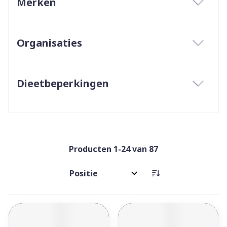
Merken
filter
Organisaties
filter
Dieetbeperkingen
filter
Producten
1
-
24
van
87
Sorteer op: