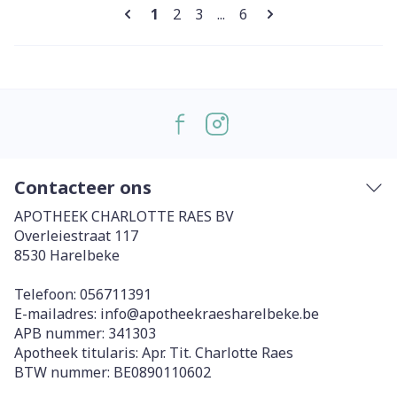
Pagina's
U lees momenteel pagina
Pagina
Pagina
Pagina
1
2
3
...
6
Contacteer ons
APOTHEEK CHARLOTTE RAES BV
Overleiestraat 117
8530
Harelbeke
Telefoon:
056711391
E-mailadres:
info@
apotheekraesharelbeke.be
APB nummer:
341303
Apotheek titularis:
Apr. Tit. Charlotte Raes
BTW nummer:
BE0890110602