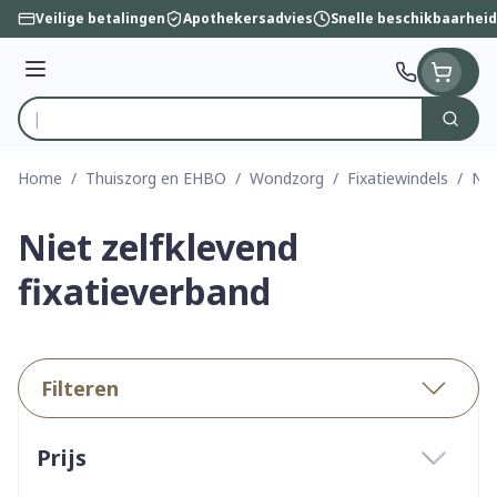
Ga naar de inhoud
Veilige betalingen
Apothekersadvies
Snelle beschikbaarheid
Menu
Zoek
Product, merk, categorie...
Home
/
Thuiszorg en EHBO
/
Wondzorg
/
Fixatiewindels
/
Nie
Niet zelfklevend
fixatieverband
Filteren
Doorgaan naar productlijst
Prijs
filter