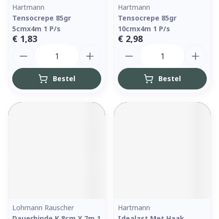
Hartmann
Hartmann
Tensocrepe 85gr
Tensocrepe 85gr
5cmx4m 1 P/s
10cmx4m 1 P/s
€ 1,83
€ 2,98
Aantal
Aantal
Bestel
Bestel
Lohmann Rauscher
Hartmann
Dauerbinde K 8cm X 7m 1
Idealast Met Haak