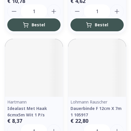
€ 10,78
€ 4,62
Aantal
Aantal
Bestel
Bestel
Hartmann
Lohmann Rauscher
Idealast Met Haak
Dauerbinde F 12cm X 7m
6cmx5m Wit 1 P/s
1 105917
€ 8,37
€ 22,80
Aantal
Aantal