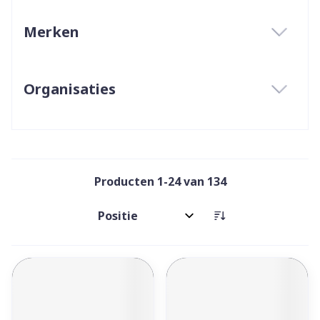
Merken
filter
Organisaties
filter
Producten
1
-
24
van
134
Sorteer op: