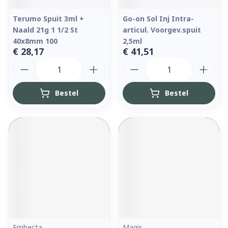
Terumo Spuit 3ml +
Go-on Sol Inj Intra-
Naald 21g 1 1/2 St
articul. Voorgev.spuit
40x8mm 100
2,5ml
€ 28,17
€ 41,51
Aantal
Aantal
Bestel
Bestel
Embecta
Magis