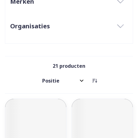
Merken
filter
Organisaties
filter
21
producten
Sorteer op: