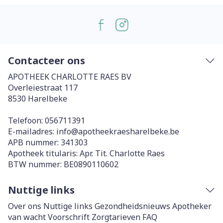
Contacteer ons
APOTHEEK CHARLOTTE RAES BV
Overleiestraat 117
8530
Harelbeke
Telefoon:
056711391
E-mailadres:
info@
apotheekraesharelbeke.be
APB nummer:
341303
Apotheek titularis:
Apr. Tit. Charlotte Raes
BTW nummer:
BE0890110602
Nuttige links
Over ons
Nuttige links
Gezondheidsnieuws
Apotheker
van wacht
Voorschrift
Zorgtarieven
FAQ