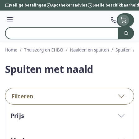
Ga naar de inhoud
Veilige betalingen
Apothekersadvies
Snelle beschikbaarheid
Menu
Zoek
Product, merk, categorie...
Home
/
Thuiszorg en EHBO
/
Naalden en spuiten
/
Spuiten
/
Spuiten met naald
Filteren
Doorgaan naar productlijst
Prijs
filter