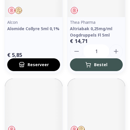
Geneesmiddel
Op voorschrift
Geneesmiddel
Alcon
Thea Pharma
Alomide Collyre 5ml 0,1%
Altriabak 0,25mg/ml
Oogdruppels Fl 5ml
€ 14,71
Aantal
€ 5,85
Reserveer
Bestel
Geneesmiddel
Geneesmiddel
Op voorschrift