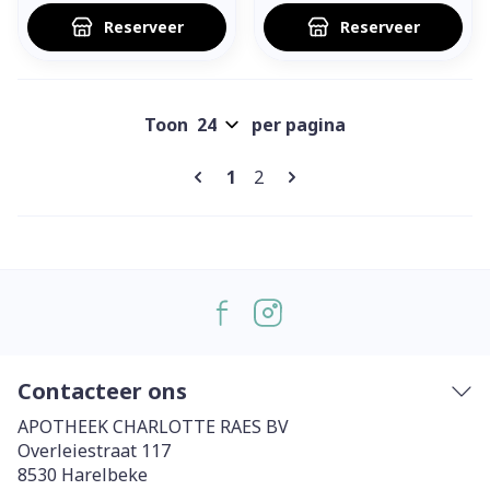
Reserveer
Reserveer
Toon
per pagina
Pagina's
U lees momenteel pagina
Pagina
1
2
Contacteer ons
APOTHEEK CHARLOTTE RAES BV
Overleiestraat 117
8530
Harelbeke