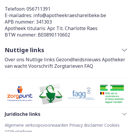
Telefoon:
056711391
E-mailadres:
info@
apotheekraesharelbeke.be
APB nummer:
341303
Apotheek titularis:
Apr. Tit. Charlotte Raes
BTW nummer:
BE0890110602
Nuttige links
Over ons
Nuttige links
Gezondheidsnieuws
Apotheker
van wacht
Voorschrift
Zorgtarieven
FAQ
Juridische links
Algemene verkoopsvoorwaarden
Privacy disclaimer
Cookies
ODR-platform