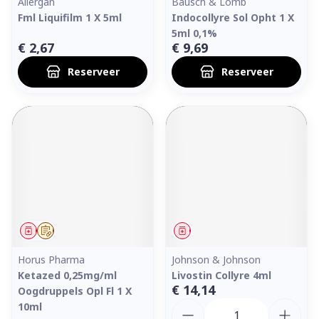
Allergan
Bausch & Lomb
Fml Liquifilm 1 X 5ml
Indocollyre Sol Opht 1 X
5ml 0,1%
€ 2,67
€ 9,69
Reserveer
Reserveer
Geneesmiddel
Op voorschrift
Geneesmiddel
Horus Pharma
Johnson & Johnson
Ketazed 0,25mg/ml
Livostin Collyre 4ml
€ 14,14
Oogdruppels Opl Fl 1 X
Aantal
10ml