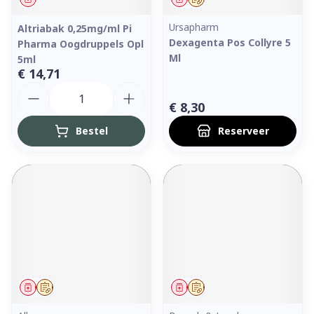
Ursapharm
Altriabak 0,25mg/ml Pi
Dexagenta Pos Collyre 5
Pharma Oogdruppels Opl
Ml
5ml
€ 14,71
Aantal
€ 8,30
Bestel
Reserveer
Geneesmiddel
Op voorschrift
Geneesmiddel
Op voorschrift