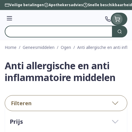
Ga naar de inhoud
Veilige betalingen
Apothekersadvies
Snelle beschikbaarheid
Menu
Zoek
Product, merk, categorie...
Home
/
Geneesmiddelen
/
Ogen
/
Anti allergische en anti inf
Anti allergische en anti
inflammatoire middelen
Filteren
Doorgaan naar productlijst
Prijs
filter