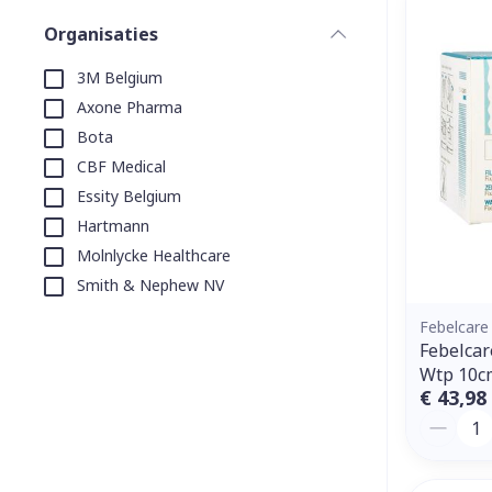
Aerosol toeste
kloven
Tabletten
Organisaties
Aerosol access
Blaren
Creme, gel en 
filter
3M Belgium
Zuurstof
Eelt
Axone Pharma
Eksteroog - li
Ademhalingss
Bota
Toon meer
CBF Medical
Essity Belgium
Spieren en g
Hartmann
Specifiek vo
Molnlycke Healthcare
Naalden en s
Smith & Nephew NV
Lichaamsverzo
Infecties
Spuiten
Febelcare
Deodorant
Febelcar
Oplossing voor
Gezichtsverzo
Wtp 10c
Naalden
Luizen
€ 43,98
Aantal
Naalden voor 
- pennaalden
Diagnostica