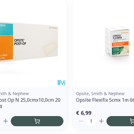
Enkel en vo
Toon meer
ddelen
Haar
orging
Supplementen
Insectenw
middelen
n
Mondmaskers
issen
 -
uid
d
Smith & Nephew
Opsite, Smith & Nephew
ost Op N 25,0cmx10,0cm 20
Opsite Flexifix 5cmx 1m 
4
Zelfbruiner
Scheren
€ 6,99
Aantal