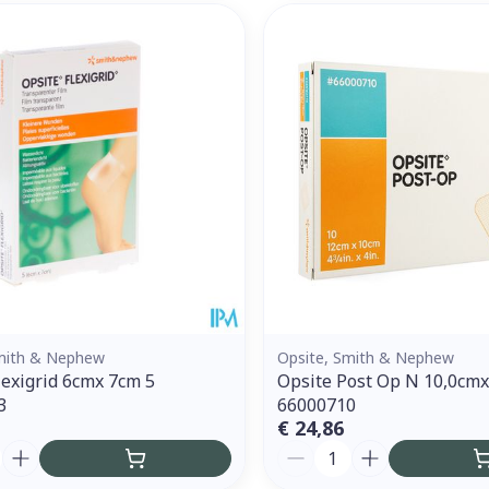
Smith & Nephew
Opsite, Smith & Nephew
lexigrid 6cmx 7cm 5
Opsite Post Op N 10,0cm
3
66000710
€ 24,86
Aantal