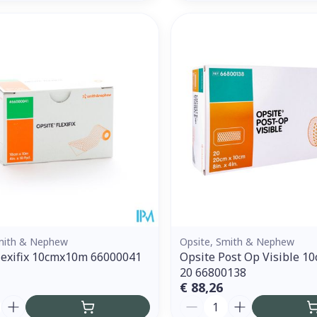
Smith & Nephew
Opsite, Smith & Nephew
lexifix 10cmx10m 66000041
Opsite Post Op Visible 1
20 66800138
€ 88,26
Aantal