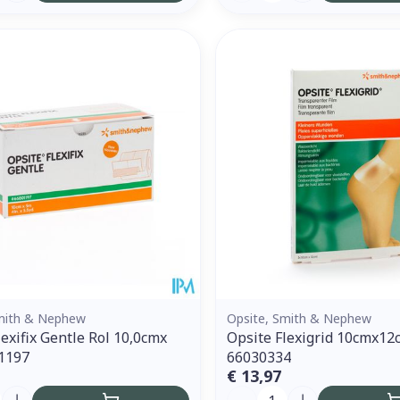
Smith & Nephew
Opsite, Smith & Nephew
lexifix Gentle Rol 10,0cmx
Opsite Flexigrid 10cmx12
1197
66030334
€ 13,97
Aantal