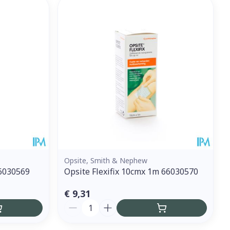
et
geneesmiddelen
erende
Parfums en
geurproducten
Opsite, Smith & Nephew
66030569
Opsite Flexifix 10cmx 1m 66030570
CBD
€ 9,31
Aantal