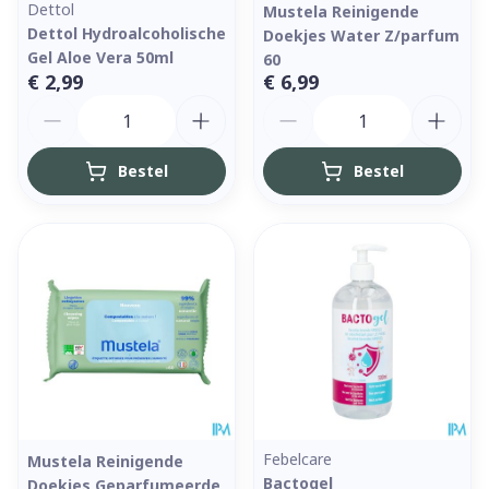
Dettol
Mustela Reinigende
Dettol Hydroalcoholische
Doekjes Water Z/parfum
Gel Aloe Vera 50ml
60
€ 2,99
€ 6,99
Aantal
Aantal
Bestel
Bestel
Febelcare
Mustela Reinigende
Bactogel
Doekjes Geparfumeerde