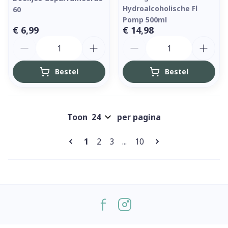
Hydroalcoholische Fl
60
Pomp 500ml
€ 6,99
€ 14,98
Aantal
Aantal
Bestel
Bestel
Toon
per pagina
Pagina's
U lees momenteel pagina
Pagina
Pagina
Pagina
1
2
3
...
10