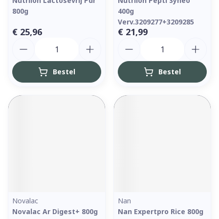
Nutrilon Lactosevrij Pdr
Nutrilon Pepti Syneo
800g
400g
Verv.3209277+3209285
€ 25,96
€ 21,99
Aantal
Aantal
Bestel
Bestel
Novalac
Nan
Novalac Ar Digest+ 800g
Nan Expertpro Rice 800g