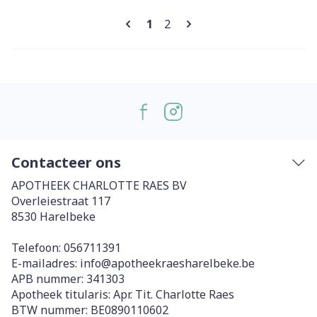
Pagina's
U lees momenteel pagina
Pagina
1
2
Contacteer ons
APOTHEEK CHARLOTTE RAES BV
Overleiestraat 117
8530
Harelbeke
Telefoon:
056711391
E-mailadres:
info@
apotheekraesharelbeke.be
APB nummer:
341303
Apotheek titularis:
Apr. Tit. Charlotte Raes
BTW nummer:
BE0890110602