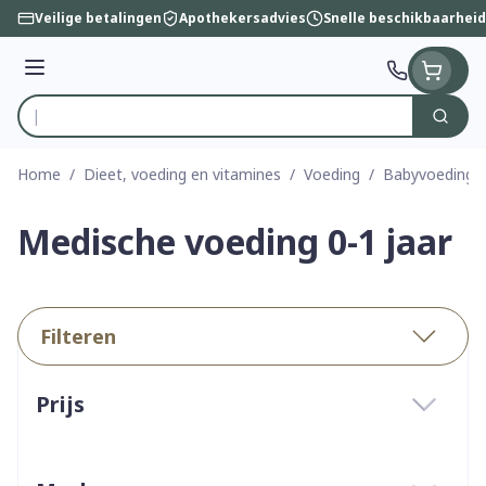
Ga naar de inhoud
Veilige betalingen
Apothekersadvies
Snelle beschikbaarheid
Menu
Zoek
Product, merk, categorie...
Home
/
Dieet, voeding en vitamines
/
Voeding
/
Babyvoeding
Medische voeding 0-1 jaar
Filteren
Doorgaan naar productlijst
Prijs
filter