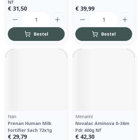
Nf
€ 31,50
€ 39,99
Aantal
Aantal
Bestel
Bestel
Nan
Menarini
Prenan Human Milk
Novalac Aminova 0-36m
Fortifier Sach 72x1g
Pdr 400g Nf
€ 29,79
€ 42,30