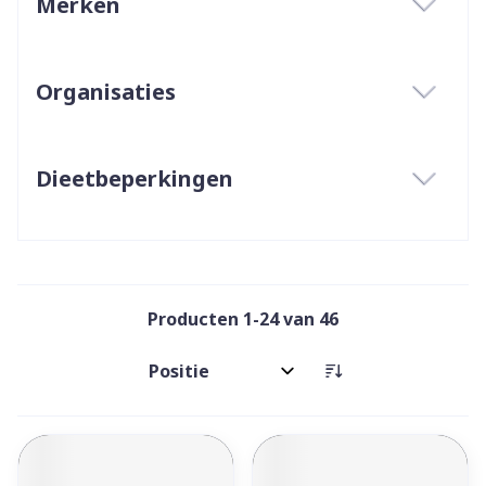
Merken
filter
Organisaties
filter
Dieetbeperkingen
filter
Producten
1
-
24
van
46
Sorteer op: