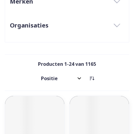
Merken
filter
Organisaties
filter
Producten
1
-
24
van
1165
Sorteer op: