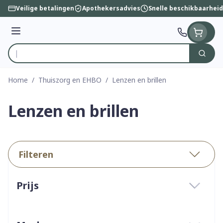
Ga naar de inhoud
Veilige betalingen
Apothekersadvies
Snelle beschikbaarheid
Menu
Zoek
Product, merk, categorie...
Home
/
Thuiszorg en EHBO
/
Lenzen en brillen
Lenzen en brillen
Filteren
Doorgaan naar productlijst
Prijs
filter