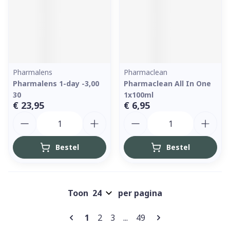
Pharmalens
Pharmaclean
Pharmalens 1-day -3,00
Pharmaclean All In One
30
1x100ml
€ 23,95
€ 6,95
Aantal
Aantal
Bestel
Bestel
Toon
per pagina
Pagina's
U lees momenteel pagina
Pagina
Pagina
Pagina
1
2
3
...
49