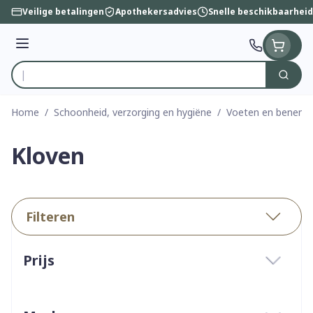
Ga naar de inhoud
Veilige betalingen
Apothekersadvies
Snelle beschikbaarheid
Menu
Zoek
Product, merk, categorie...
Home
/
Schoonheid, verzorging en hygiëne
/
Voeten en benen
/
Kloven
Filteren
Doorgaan naar productlijst
Prijs
filter