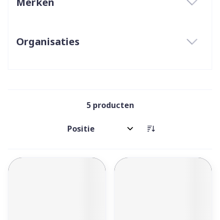
Merken
filter
Organisaties
filter
5
producten
Sorteer op: