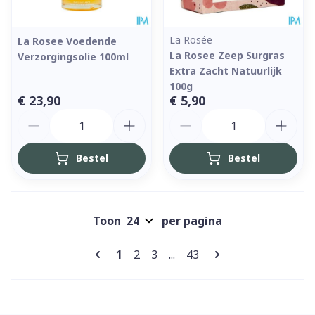
La Rosée
La Rosee Voedende
La Rosee Zeep Surgras
Verzorgingsolie 100ml
Extra Zacht Natuurlijk
100g
€ 23,90
€ 5,90
Aantal
Aantal
Bestel
Bestel
Toon
per pagina
Pagina's
U lees momenteel pagina
Pagina
Pagina
Pagina
1
2
3
...
43