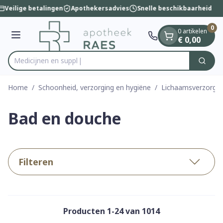
Dia 1 van 1
Ga naar de inhoud
Veilige betalingen
Apothekersadvies
Snelle beschikbaarheid
0
0 artikelen
Menu
€ 0,00
Zoek
Product, merk, categorie...
Home
/
Schoonheid, verzorging en hygiëne
/
Lichaamsverzorgin
Bad en douche
Filteren
Producten
1
-
24
van
1014