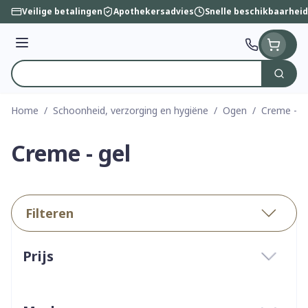
Ga naar de inhoud
Veilige betalingen
Apothekersadvies
Snelle beschikbaarheid
Menu
Zoek
Product, merk, categorie...
Home
/
Schoonheid, verzorging en hygiëne
/
Ogen
/
Creme - g
Creme - gel
Filteren
Doorgaan naar productlijst
Prijs
filter