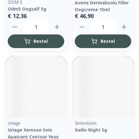
ODM 5
Avene Dermabsolu Filler
Odm5 Oogzalf 5g
Oogcreme 15ml
€ 12,36
€ 46,90
Aantal
Aantal
Bestel
Bestel
Uriage
Simovision
Uriage Xemose Soin
Xailin Night 5g
Apaisant Contour Yeux