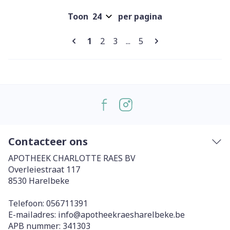
Toon
per pagina
Pagina's
U lees momenteel pagina
Pagina
Pagina
Pagina
1
2
3
...
5
Contacteer ons
APOTHEEK CHARLOTTE RAES BV
Overleiestraat 117
8530
Harelbeke
Telefoon:
056711391
E-mailadres:
info@
apotheekraesharelbeke.be
APB nummer:
341303