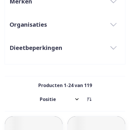
Merken
filter
Organisaties
filter
Dieetbeperkingen
filter
Producten
1
-
24
van
119
Sorteer op: