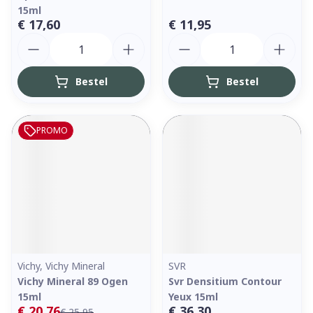
15ml
€ 17,60
€ 11,95
Aantal
Aantal
Bestel
Bestel
PROMO
Vichy, Vichy Mineral
SVR
Vichy Mineral 89 Ogen
Svr Densitium Contour
15ml
Yeux 15ml
€ 20,76
€ 36,30
€ 25,95