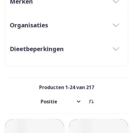
Merken
filter
Organisaties
filter
Dieetbeperkingen
filter
Producten
1
-
24
van
217
Sorteer op: