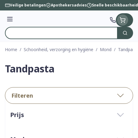
Ga naar de inhoud
Veilige betalingen
Apothekersadvies
Snelle beschikbaarheid
Menu
Zoek
Product, merk, categorie...
Home
/
Schoonheid, verzorging en hygiëne
/
Mond
/
Tandpast
Tandpasta
Filteren
Doorgaan naar productlijst
Prijs
filter