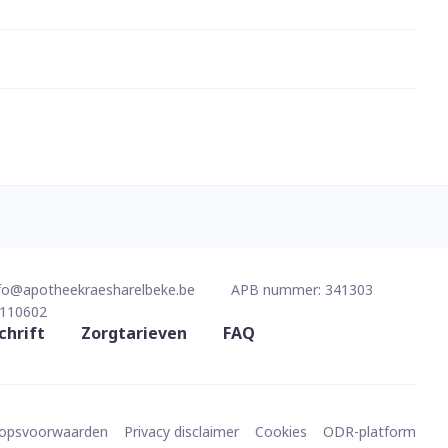
fo@
apotheekraesharelbeke.be
APB nummer:
341303
110602
chrift
Zorgtarieven
FAQ
oopsvoorwaarden
Privacy disclaimer
Cookies
ODR-platform