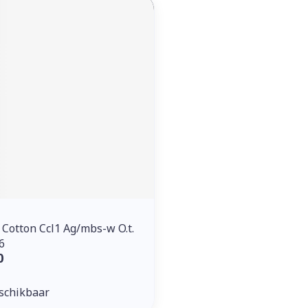
ddelen
Haar
orging
Supplementen
Insectenw
middelen
n
Mondmaskers
issen
 -
uid
d
Zelfbruiner
Scheren
Cotton Ccl1 Ag/mbs-w O.t.
6
0
schikbaar