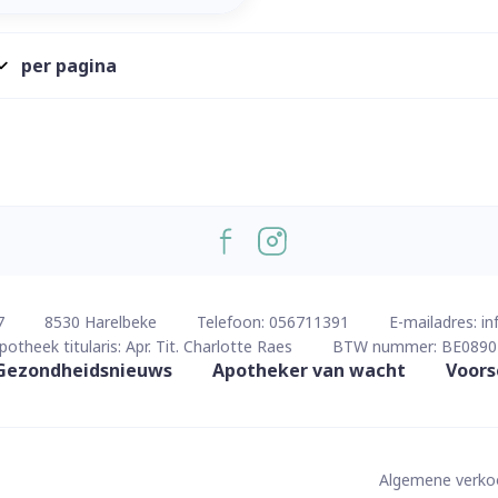
per pagina
7
8530
Harelbeke
Telefoon:
056711391
E-mailadres:
in
potheek titularis:
Apr. Tit. Charlotte Raes
BTW nummer:
BE0890
Gezondheidsnieuws
Apotheker van wacht
Voors
Algemene verk