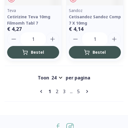
Teva
Sandoz
Cetirizine Teva 10mg
Cetisandoz Sandoz Comp
Filmomh Tabl 7
7 X 10mg
€ 4,27
€ 4,14
Aantal
Aantal
Bestel
Bestel
Toon
per pagina
Pagina's
U lees momenteel pagina
Pagina
Pagina
Pagina
1
2
3
...
5