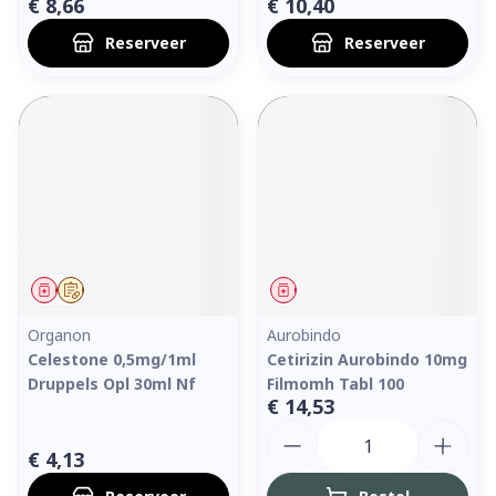
€ 8,66
€ 10,40
Reserveer
Reserveer
Geneesmiddel
Op voorschrift
Geneesmiddel
Organon
Aurobindo
Celestone 0,5mg/1ml
Cetirizin Aurobindo 10mg
Druppels Opl 30ml Nf
Filmomh Tabl 100
€ 14,53
Aantal
€ 4,13