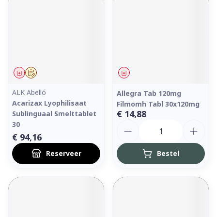
Geneesmiddel
Op voorschrift
Geneesmiddel
ALK Abelló
Allegra Tab 120mg
Acarizax Lyophilisaat
Filmomh Tabl 30x120mg
€ 14,88
Sublinguaal Smelttablet
Aantal
30
€ 94,16
Reserveer
Bestel