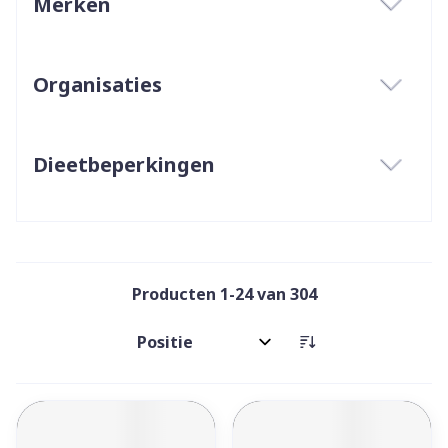
Merken
filter
Organisaties
filter
Dieetbeperkingen
filter
Producten
1
-
24
van
304
Sorteer op: