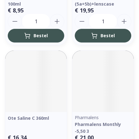
100ml
(5a+5b)+lenscase
€ 8,95
€ 19,95
Aantal
Aantal
Bestel
Bestel
Pharmalens
Ote Saline C 360ml
Pharmalens Monthly
-5,50 3
€ 16,34
€ 21,00