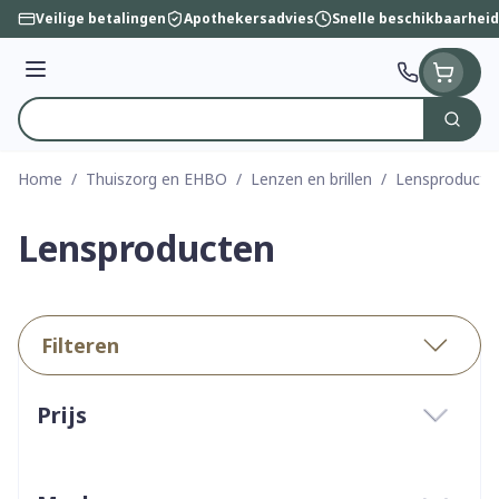
Ga naar de inhoud
Veilige betalingen
Apothekersadvies
Snelle beschikbaarheid
Menu
Zoek
Product, merk, categorie...
Home
/
Thuiszorg en EHBO
/
Lenzen en brillen
/
Lensproducte
Lensproducten
Filteren
Doorgaan naar productlijst
Prijs
filter