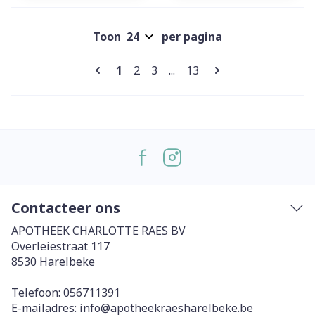
Toon
per pagina
Pagina's
U lees momenteel pagina
Pagina
Pagina
Pagina
1
2
3
...
13
Contacteer ons
APOTHEEK CHARLOTTE RAES BV
Overleiestraat 117
8530
Harelbeke
Telefoon:
056711391
E-mailadres:
info@
apotheekraesharelbeke.be