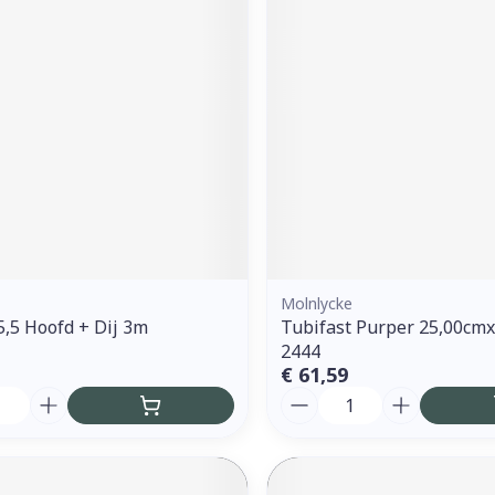
Molnlycke
 5,5 Hoofd + Dij 3m
Tubifast Purper 25,00cm
2444
€ 61,59
Aantal