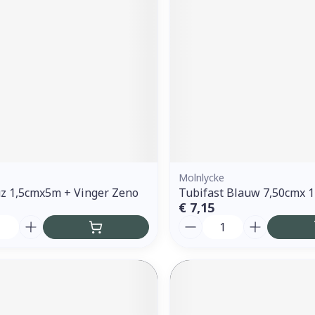
ddelen
Haar
orging
Supplementen
Insectenw
middelen
n
Mondmaskers
issen
 -
uid
d
Molnlycke
z 1,5cmx5m + Vinger Zeno
Tubifast Blauw 7,50cmx 
€ 7,15
Aantal
Zelfbruiner
Scheren