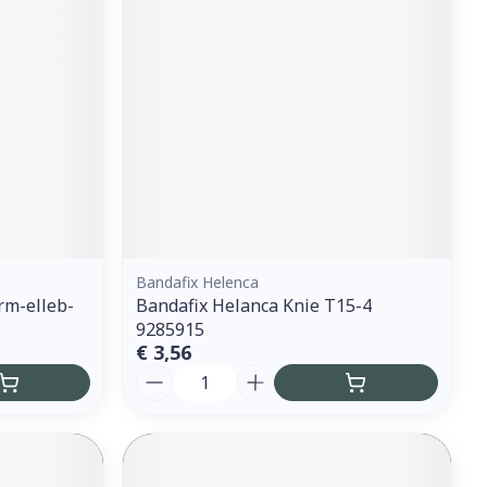
Bandafix Helenca
rm-elleb-
Bandafix Helanca Knie T15-4
9285915
€ 3,56
Aantal