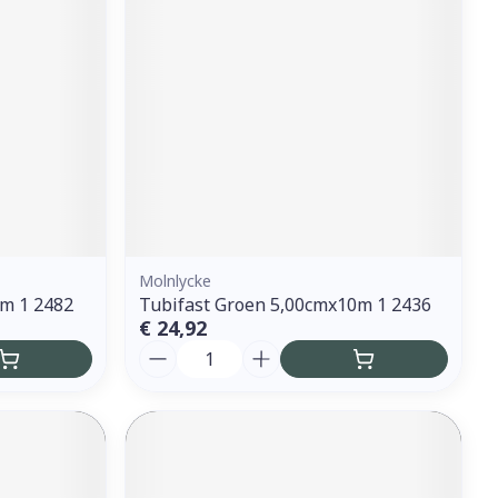
erende
Parfums en
geurproducten
Molnlycke
1m 1 2482
Tubifast Groen 5,00cmx10m 1 2436
€ 24,92
Aantal
CBD