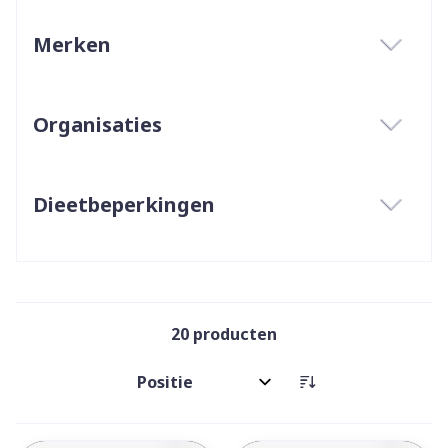
Merken
filter
Organisaties
filter
Dieetbeperkingen
filter
20
producten
Sorteer op: