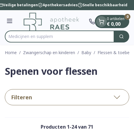
Dia 1 van 1
Ga naar de inhoud
Veilige betalingen
Apothekersadvies
Snelle beschikbaarheid
0
0 artikelen
Menu
€ 0,00
M
Zoek
Product, merk, categorie...
Home
/
Zwangerschap en kinderen
/
Baby
/
Flessen & toebeh
Spenen voor flessen
Filteren
Producten
1
-
24
van
71