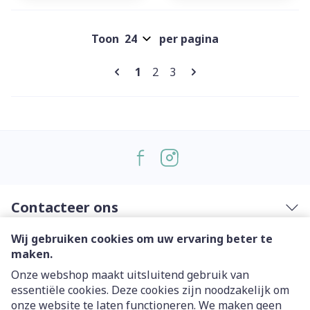
Toon
per pagina
Pagina's
U lees momenteel pagina
Pagina
Pagina
1
2
3
Contacteer ons
Wij gebruiken cookies om uw ervaring beter te
Nuttige links
maken.
Onze webshop maakt uitsluitend gebruik van
essentiële cookies. Deze cookies zijn noodzakelijk om
onze website te laten functioneren. We maken geen