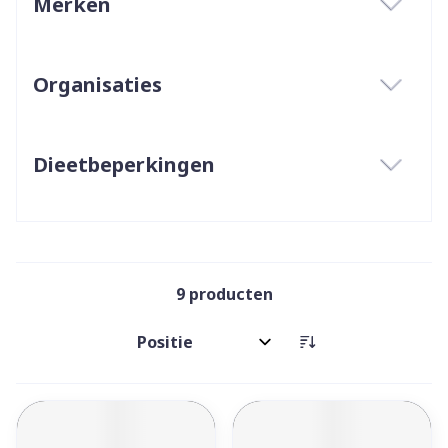
Merken
filter
Organisaties
filter
Dieetbeperkingen
filter
9
producten
Sorteer op: