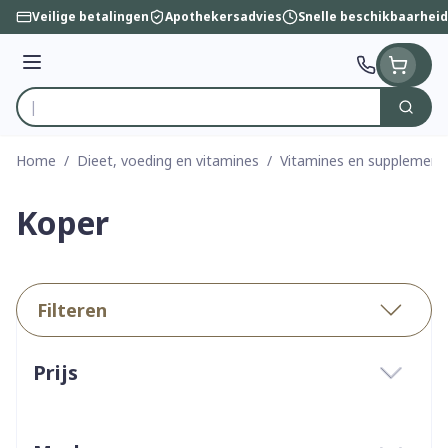
Ga naar de inhoud
Veilige betalingen
Apothekersadvies
Snelle beschikbaarheid
Menu
Zoek
Product, merk, categorie...
Home
/
Dieet, voeding en vitamines
/
Vitamines en supplement
Koper
Filteren
Doorgaan naar productlijst
Prijs
filter