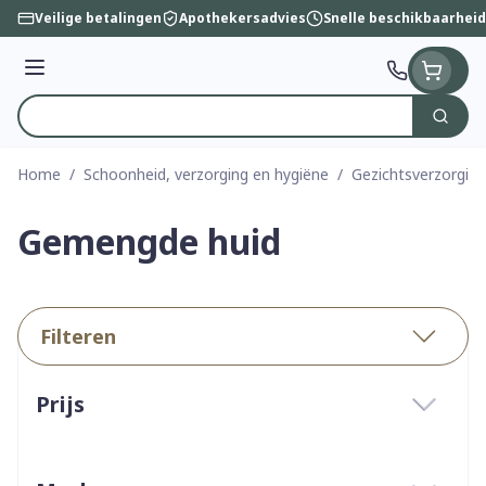
Ga naar de inhoud
Veilige betalingen
Apothekersadvies
Snelle beschikbaarheid
Menu
Zoek
Product, merk, categorie...
Home
/
Schoonheid, verzorging en hygiëne
/
Gezichtsverzorging
Gemengde huid
Filteren
Doorgaan naar productlijst
Prijs
filter