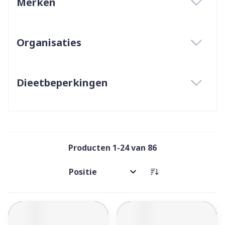
Merken
filter
Organisaties
filter
Dieetbeperkingen
filter
Producten
1
-
24
van
86
Sorteer op: