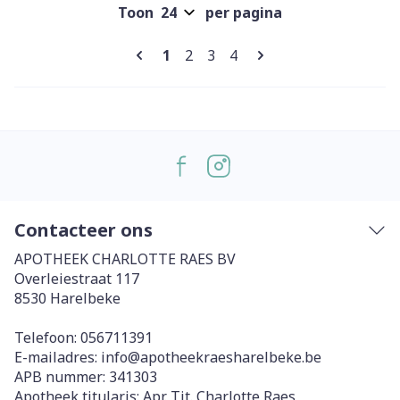
Toon
per pagina
Pagina's
U lees momenteel pagina
Pagina
Pagina
Pagina
1
2
3
4
Contacteer ons
APOTHEEK CHARLOTTE RAES BV
Overleiestraat 117
8530
Harelbeke
Telefoon:
056711391
E-mailadres:
info@
apotheekraesharelbeke.be
APB nummer:
341303
Apotheek titularis:
Apr. Tit. Charlotte Raes