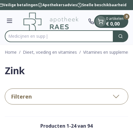
Dia 1 van 1
Ga naar de inhoud
Veilige betalingen
Apothekersadvies
Snelle beschikbaarheid
0
0 artikelen
Menu
€ 0,00
Zoek
Product, merk, categorie...
Home
/
Dieet, voeding en vitamines
/
Vitamines en supplement
Zink
Filteren
Producten
1
-
24
van
94