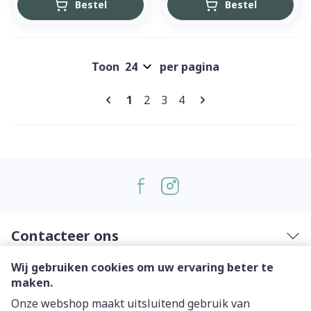
Bestel
Bestel
Toon
per pagina
Pagina's
U lees momenteel pagina
Pagina
Pagina
Pagina
1
2
3
4
Contacteer ons
Wij gebruiken cookies om uw ervaring beter te
Nuttige links
maken.
Onze webshop maakt uitsluitend gebruik van