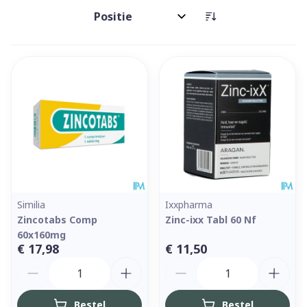
Sorteer op:
Similia
Ixxpharma
Zincotabs Comp
Zinc-ixx Tabl 60 Nf
60x160mg
€ 17,98
€ 11,50
Aantal
Aantal
Bestel
Bestel