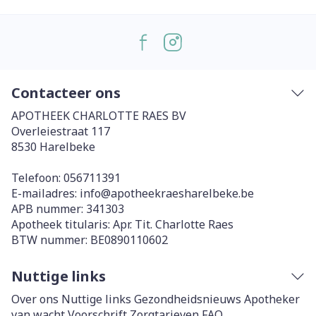
Contacteer ons
APOTHEEK CHARLOTTE RAES BV
Overleiestraat 117
8530
Harelbeke
Telefoon:
056711391
E-mailadres:
info@
apotheekraesharelbeke.be
APB nummer:
341303
Apotheek titularis:
Apr. Tit. Charlotte Raes
BTW nummer:
BE0890110602
Nuttige links
Over ons
Nuttige links
Gezondheidsnieuws
Apotheker
van wacht
Voorschrift
Zorgtarieven
FAQ