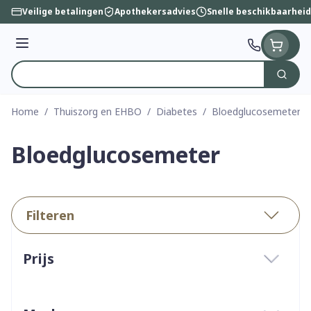
Ga naar de inhoud
Veilige betalingen
Apothekersadvies
Snelle beschikbaarheid
Menu
Zoek
Product, merk, categorie...
Home
/
Thuiszorg en EHBO
/
Diabetes
/
Bloedglucosemeter
Bloedglucosemeter
Filteren
Doorgaan naar productlijst
Prijs
filter