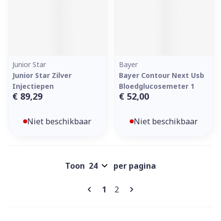
Junior Star
Bayer
Junior Star Zilver
Bayer Contour Next Usb
Injectiepen
Bloedglucosemeter 1
€ 89,29
€ 52,00
Niet beschikbaar
Niet beschikbaar
Toon
per pagina
Pagina's
U lees momenteel pagina
Pagina
1
2