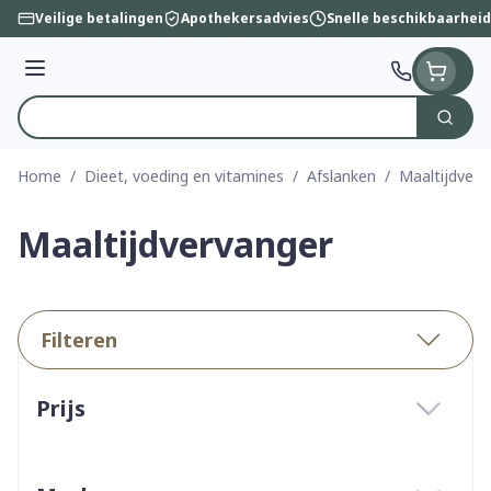
Ga naar de inhoud
Veilige betalingen
Apothekersadvies
Snelle beschikbaarheid
Menu
Zoek
Product, merk, categorie...
Home
/
Dieet, voeding en vitamines
/
Afslanken
/
Maaltijdverv
Maaltijdvervanger
Filteren
Doorgaan naar productlijst
Prijs
filter