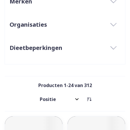
Merken
filter
Organisaties
filter
Dieetbeperkingen
filter
Producten
1
-
24
van
312
Sorteer op: