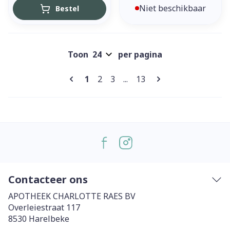
Niet beschikbaar
Bestel
Toon
per pagina
Pagina's
U lees momenteel pagina
Pagina
Pagina
Pagina
1
2
3
...
13
Contacteer ons
APOTHEEK CHARLOTTE RAES BV
Overleiestraat 117
8530
Harelbeke