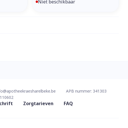
Niet beschikbaar
fo@
apotheekraesharelbeke.be
APB nummer:
341303
110602
chrift
Zorgtarieven
FAQ