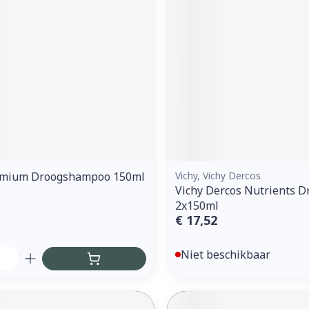
ddelen
Haar
orging
Supplementen
Insectenw
middelen
n
Mondmaskers
issen
 -
uid
d
emium Droogshampoo 150ml
Vichy, Vichy Dercos
Vichy Dercos Nutrients D
2x150ml
Zelfbruiner
Scheren
€ 17,52
Niet beschikbaar