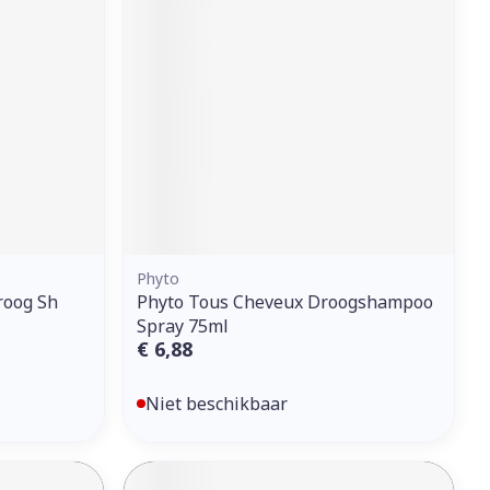
erende
Parfums en
geurproducten
Phyto
roog Sh
Phyto Tous Cheveux Droogshampoo
Spray 75ml
CBD
€ 6,88
Niet beschikbaar