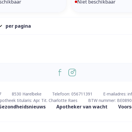
schikbaar
Niet beschikbaar
per pagina
7
8530
Harelbeke
Telefoon:
056711391
E-mailadres:
in
potheek titularis:
Apr. Tit. Charlotte Raes
BTW nummer:
BE0890
Gezondheidsnieuws
Apotheker van wacht
Voors