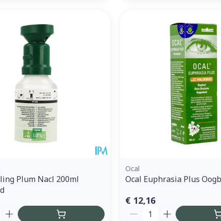
d
Ocal
ling Plum Nacl 200ml
Ocal Euphrasia Plus Oog
d
€ 12,16
Aantal