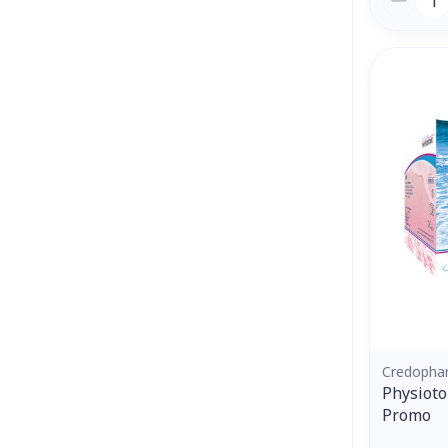
Credopha
Physioto
Promo