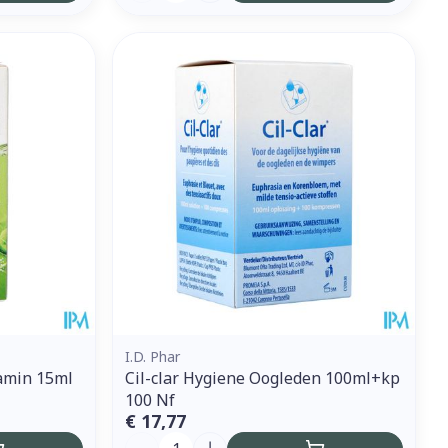
I.D. Phar
amin 15ml
Cil-clar Hygiene Oogleden 100ml+kp
100 Nf
€ 17,77
Aantal