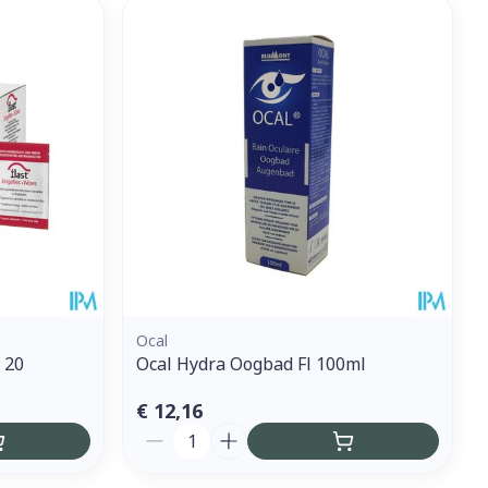
et
geneesmiddelen
erende
Parfums en
geurproducten
Ocal
l 20
Ocal Hydra Oogbad Fl 100ml
CBD
€ 12,16
Aantal