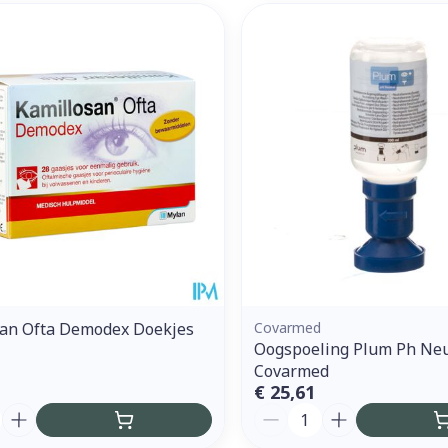
san Ofta Demodex Doekjes
Covarmed
Oogspoeling Plum Ph Neu
Covarmed
€ 25,61
Aantal