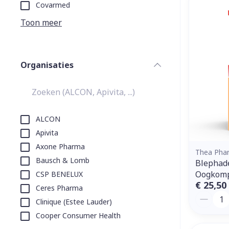
Aerosol toeste
kloven
Tabletten
Covarmed
Aerosol access
Blaren
Creme, gel en 
Toon meer
Zuurstof
Eelt
Eksteroog - li
Ademhalingss
Organisaties
Toon meer
filter
Spieren en g
Specifiek vo
ALCON
Naalden en s
Apivita
Lichaamsverzo
Axone Pharma
Infecties
Spuiten
Thea Pha
Deodorant
Bausch & Lomb
Blephad
Oplossing voor
Gezichtsverzo
Oogkomp
CSP BENELUX
Naalden
Luizen
€ 25,50
Ceres Pharma
Aantal
Naalden voor 
Clinique (Estee Lauder)
- pennaalden
Cooper Consumer Health
Diagnostica