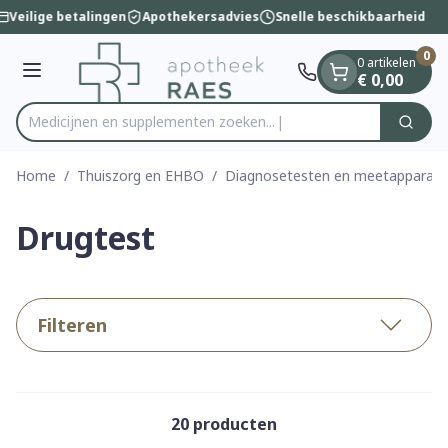
Dia 1 van 1
Ga naar de inhoud
Veilige betalingen
Apothekersadvies
Snelle beschikbaarheid
0
0 artikelen
Menu
€ 0,00
Medicijnen en supplementen zoeken...
Zoek
Product, merk, categorie...
Home
/
Thuiszorg en EHBO
/
Diagnosetesten en meetapparatu
Drugtest
Filteren
20
producten