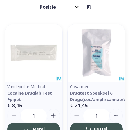
Sorteer op:
Vandeputte Medical
Covarmed
Cocaine Druglab Test
Drugtest Speeksel 6
+pipet
Drugs(coc/amph/cannab/opi
€ 8,15
€ 21,45
Aantal
Aantal
Bestel
Bestel