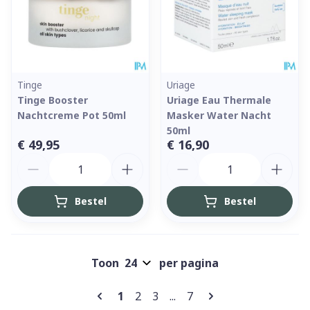
Tinge
Uriage
Tinge Booster
Uriage Eau Thermale
Nachtcreme Pot 50ml
Masker Water Nacht
50ml
€ 49,95
€ 16,90
Aantal
Aantal
Bestel
Bestel
Toon
per pagina
Pagina's
U lees momenteel pagina
Pagina
Pagina
Pagina
1
2
3
...
7