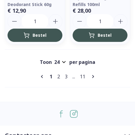
Deodorant Stick 60g
Refills 100ml
€ 12,90
€ 28,00
Aantal
Aantal
Bestel
Bestel
Toon
per pagina
Pagina's
U lees momenteel pagina
Pagina
Pagina
Pagina
1
2
3
...
11