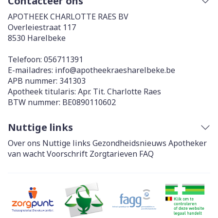
Contacteer ons
APOTHEEK CHARLOTTE RAES BV
Overleiestraat 117
8530
Harelbeke
Telefoon:
056711391
E-mailadres:
info@
apotheekraesharelbeke.be
APB nummer:
341303
Apotheek titularis:
Apr. Tit. Charlotte Raes
BTW nummer:
BE0890110602
Nuttige links
Over ons
Nuttige links
Gezondheidsnieuws
Apotheker
van wacht
Voorschrift
Zorgtarieven
FAQ