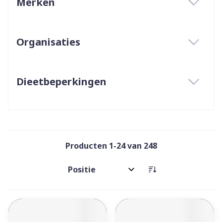
Merken
filter
Organisaties
filter
Dieetbeperkingen
filter
Producten
1
-
24
van
248
Sorteer op: