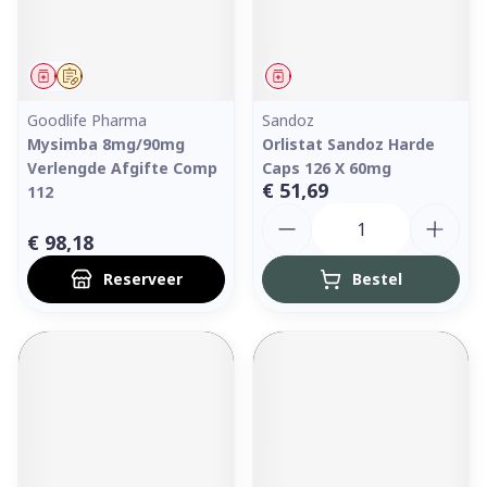
Geneesmiddel
Op voorschrift
Geneesmiddel
Goodlife Pharma
Sandoz
Mysimba 8mg/90mg
Orlistat Sandoz Harde
Verlengde Afgifte Comp
Caps 126 X 60mg
€ 51,69
112
Aantal
€ 98,18
Reserveer
Bestel