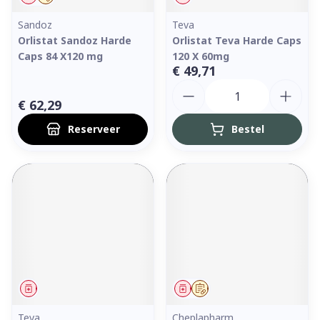
Sandoz
Teva
Orlistat Sandoz Harde
Orlistat Teva Harde Caps
Caps 84 X120 mg
120 X 60mg
€ 49,71
Aantal
€ 62,29
Reserveer
Bestel
Geneesmiddel
Geneesmiddel
Op voorschrift
Teva
Cheplapharm