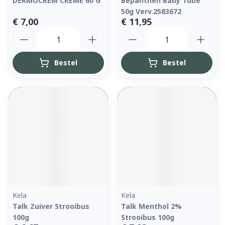
DERMOCREM CREME 60 G
Bepanthen Baby Tube
50g Verv.2583672
€ 7,00
€ 11,95
Aantal
Aantal
Bestel
Bestel
Kela
Kela
Talk Zuiver Strooibus
Talk Menthol 2%
100g
Strooibus 100g