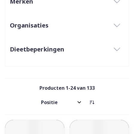
Merken
filter
Organisaties
filter
Dieetbeperkingen
filter
Producten
1
-
24
van
133
Sorteer op: