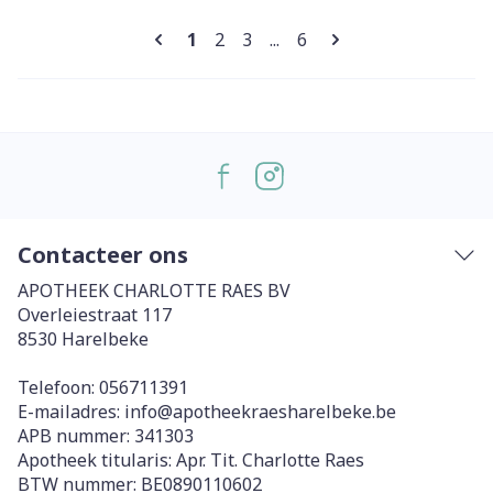
Pagina's
U lees momenteel pagina
Pagina
Pagina
Pagina
1
2
3
...
6
Contacteer ons
APOTHEEK CHARLOTTE RAES BV
Overleiestraat 117
8530
Harelbeke
Telefoon:
056711391
E-mailadres:
info@
apotheekraesharelbeke.be
APB nummer:
341303
Apotheek titularis:
Apr. Tit. Charlotte Raes
BTW nummer:
BE0890110602