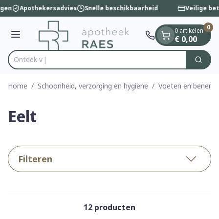
Dia 1 van 1
Ga naar de inhoud
ngen
Apothekersadvies
Snelle beschikbaarheid
Veilige be
0
0 artikelen
Menu
€ 0,00
O
Zoek
Product, merk, categorie...
Home
/
Schoonheid, verzorging en hygiëne
/
Voeten en benen
/
Eelt
Filteren
12
producten