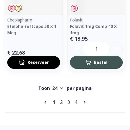
Geneesmiddel
Op voorschrift
Geneesmiddel
Cheplapharm
Folavit
Etalpha Softcaps 50 X 1
Folavit 1mg Comp 40 X
Mcg
1mg
€ 13,95
Aantal
€ 22,68
Reserveer
Bestel
Toon
per pagina
Pagina's
U lees momenteel pagina
Pagina
Pagina
Pagina
1
2
3
4