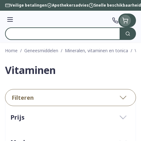
Ga naar de inhoud
Veilige betalingen
Apothekersadvies
Snelle beschikbaarheid
Menu
Zoek
Product, merk, categorie...
Home
/
Geneesmiddelen
/
Mineralen, vitaminen en tonica
/
Vi
Vitaminen
Filteren
Doorgaan naar productlijst
Prijs
filter