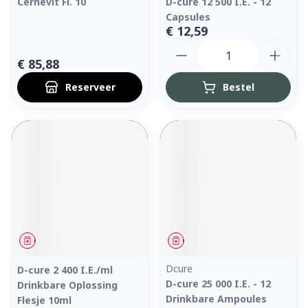
Cernevit Fl. 10
D-cure 12 500 I.E. - 12
Capsules
€ 12,59
Aantal
€ 85,88
Reserveer
Bestel
Geneesmiddel
Geneesmiddel
Dcure
D-cure 2 400 I.E./ml
D-cure 25 000 I.E. - 12
Drinkbare Oplossing
Drinkbare Ampoules
Flesje 10ml