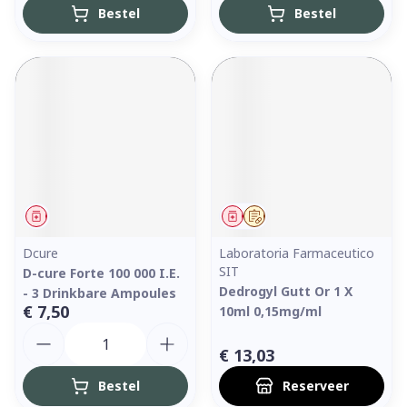
Bestel
Bestel
Geneesmiddel
Geneesmiddel
Op voorschrift
Dcure
Laboratoria Farmaceutico
SIT
D-cure Forte 100 000 I.E.
Dedrogyl Gutt Or 1 X
- 3 Drinkbare Ampoules
€ 7,50
10ml 0,15mg/ml
Aantal
€ 13,03
Bestel
Reserveer