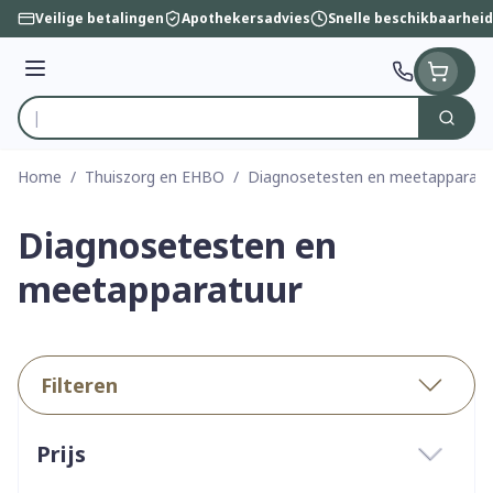
Ga naar de inhoud
Veilige betalingen
Apothekersadvies
Snelle beschikbaarheid
Menu
Zoek
Product, merk, categorie...
Home
/
Thuiszorg en EHBO
/
Diagnosetesten en meetapparatu
Diagnosetesten en
meetapparatuur
Filteren
Doorgaan naar productlijst
Prijs
filter