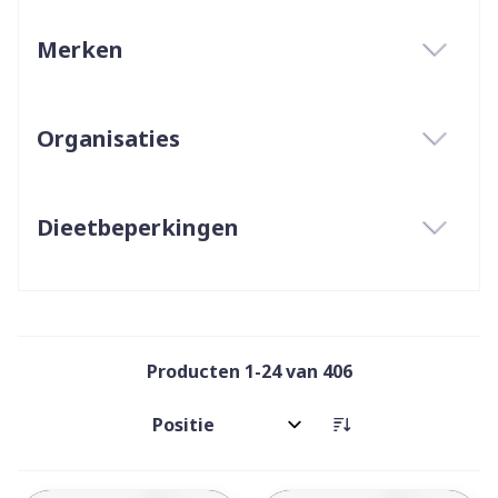
Merken
filter
Organisaties
filter
Dieetbeperkingen
filter
Producten
1
-
24
van
406
Sorteer op: