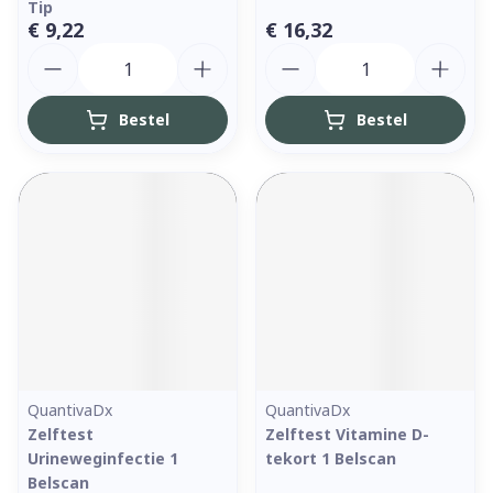
Tip
€ 9,22
€ 16,32
Aantal
Aantal
Bestel
Bestel
QuantivaDx
QuantivaDx
Zelftest
Zelftest Vitamine D-
Urineweginfectie 1
tekort 1 Belscan
Belscan