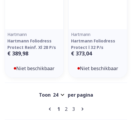
Hartmann
Hartmann
Hartmann Foliodress
Hartmann Foliodress
Protect Reinf. Xl 28 P/s
Protect l 32 P/s
€ 389,98
€ 373,04
Niet beschikbaar
Niet beschikbaar
Toon
per pagina
Pagina's
U lees momenteel pagina
Pagina
Pagina
1
2
3