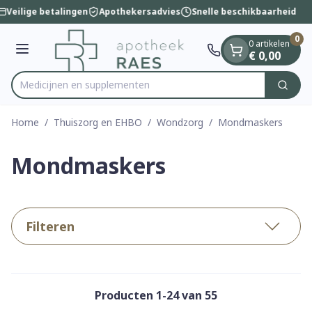
Dia 1 van 1
Ga naar de inhoud
Veilige betalingen
Apothekersadvies
Snelle beschikbaarheid
0
0 artikelen
Menu
€ 0,00
Medicijne
Zoek
Product, merk, categorie...
Home
/
Thuiszorg en EHBO
/
Wondzorg
/
Mondmaskers
Mondmaskers
Filteren
Producten
1
-
24
van
55