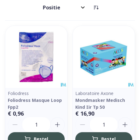
Sorteer op:
Foliodress
Laboratoire Axone
Foliodress Masque Loop
Mondmasker Medisch
Fpp2
Kind Iir Tp 50
€ 0,96
€ 16,90
Aantal
Aantal
Bestel
Bestel