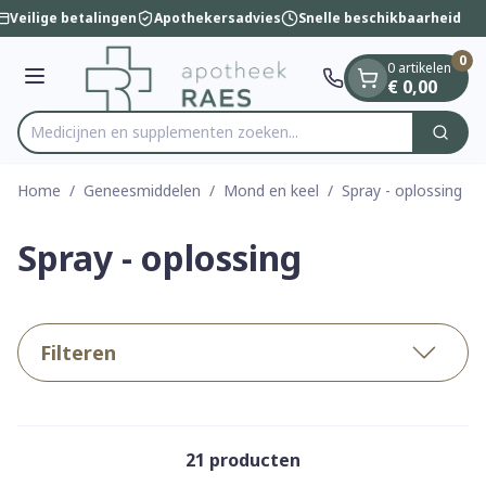
Dia 1 van 1
Ga naar de inhoud
Veilige betalingen
Apothekersadvies
Snelle beschikbaarheid
0
0 artikelen
Menu
€ 0,00
Medicijnen en supplementen zoeken...
Zoek
Product, merk, categorie...
Home
/
Geneesmiddelen
/
Mond en keel
/
Spray - oplossing
Spray - oplossing
Filteren
21
producten