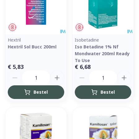
Geneesmiddel
Geneesmiddel
Hextril
Isobetadine
Hextril Sol Bucc 200ml
Iso Betadine 1% Nf
Mondwater 200ml Ready
To Use
€ 5,83
€ 6,68
Aantal
Aantal
Bestel
Bestel