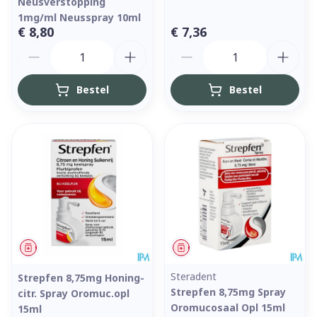
Neusverstopping
1mg/ml Neusspray 10ml
€ 8,80
€ 7,36
Aantal
Aantal
Bestel
Bestel
Geneesmiddel
Geneesmiddel
Steradent
Strepfen 8,75mg Honing-
Strepfen 8,75mg Spray
citr. Spray Oromuc.opl
Oromucosaal Opl 15ml
15ml